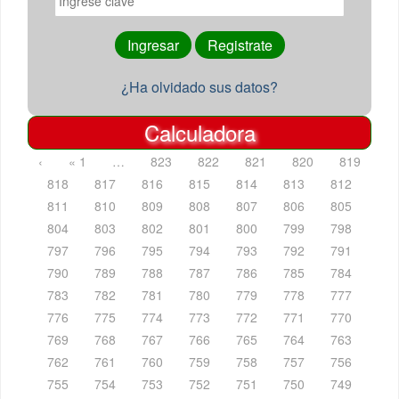
¿Ha olvidado sus datos?
Calculadora
‹
« 1
…
823
822
821
820
819
818
817
816
815
814
813
812
811
810
809
808
807
806
805
804
803
802
801
800
799
798
797
796
795
794
793
792
791
790
789
788
787
786
785
784
783
782
781
780
779
778
777
776
775
774
773
772
771
770
769
768
767
766
765
764
763
762
761
760
759
758
757
756
755
754
753
752
751
750
749