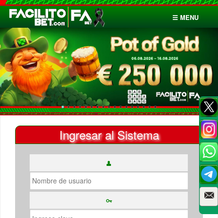
☰ MENU
Inicio
Apuestas
Cuentas
Ingresar al Sistema