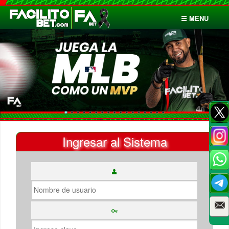
☰ MENU
Inicio
Apuestas
Cuentas
Ingresar al Sistema