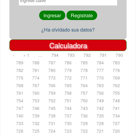
¿Ha olvidado sus datos?
Calculadora
‹
« 1
…
794
793
792
791
790
789
788
787
786
785
784
783
782
781
780
779
778
777
776
775
774
773
772
771
770
769
768
767
766
765
764
763
762
761
760
759
758
757
756
755
754
753
752
751
750
749
748
747
746
745
744
743
742
741
740
739
738
737
736
735
734
733
732
731
730
729
728
727
726
725
724
723
722
721
720