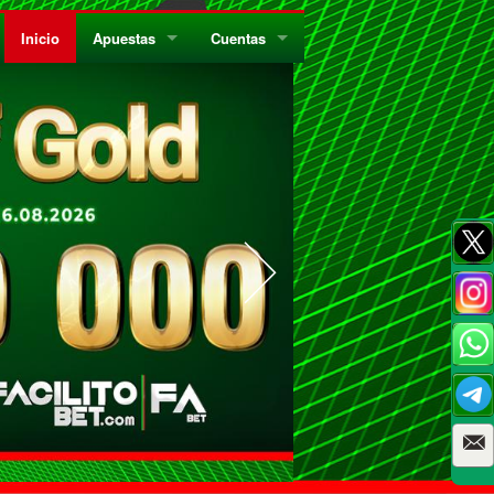
Inicio
Apuestas
Cuentas
¿Quiénes Somos?
Registrate
¿Qué es el Sistema Parley?
Recarga
Privacidad
Retira
Códigos de Conducta
Preguntas Frecuentes
Como Jugar Bingo
Reglas Generales