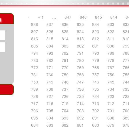
a
‹
« 1
…
847
846
845
844
8
838
837
836
835
834
833
83
827
826
825
824
823
822
82
816
815
814
813
812
811
81
805
804
803
802
801
800
79
794
793
792
791
790
789
78
783
782
781
780
779
778
77
772
771
770
769
768
767
76
761
760
759
758
757
756
75
750
749
748
747
746
745
74
739
738
737
736
735
734
73
728
727
726
725
724
723
72
717
716
715
714
713
712
71
706
705
704
703
702
701
70
695
694
693
692
691
690
68
684
683
682
681
680
679
67