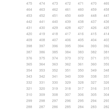
475
474
473
472
471
470
46
464
463
462
461
460
459
45
453
452
451
450
449
448
44
442
441
440
439
438
437
43
431
430
429
428
427
426
42
420
419
418
417
416
415
41
409
408
407
406
405
404
40
398
397
396
395
394
393
39
387
386
385
384
383
382
38
376
375
374
373
372
371
37
365
364
363
362
361
360
35
354
353
352
351
350
349
34
343
342
341
340
339
338
33
332
331
330
329
328
327
32
321
320
319
318
317
316
31
310
309
308
307
306
305
30
299
298
297
296
295
294
29
288
287
286
285
284
283
28