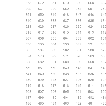
673
672
671
670
669
668
66
662
661
660
659
658
657
65
651
650
649
648
647
646
64
640
639
638
637
636
635
63
629
628
627
626
625
624
62
618
617
616
615
614
613
61
607
606
605
604
603
602
60
596
595
594
593
592
591
59
585
584
583
582
581
580
57
574
573
572
571
570
569
56
563
562
561
560
559
558
55
552
551
550
549
548
547
54
541
540
539
538
537
536
53
530
529
528
527
526
525
52
519
518
517
516
515
514
51
508
507
506
505
504
503
50
497
496
495
494
493
492
49
486
485
484
483
482
481
48