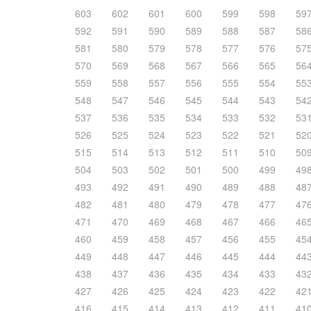
603
602
601
600
599
598
59
592
591
590
589
588
587
58
581
580
579
578
577
576
57
570
569
568
567
566
565
56
559
558
557
556
555
554
55
548
547
546
545
544
543
54
537
536
535
534
533
532
53
526
525
524
523
522
521
52
515
514
513
512
511
510
50
504
503
502
501
500
499
49
493
492
491
490
489
488
48
482
481
480
479
478
477
47
471
470
469
468
467
466
46
460
459
458
457
456
455
45
449
448
447
446
445
444
44
438
437
436
435
434
433
43
427
426
425
424
423
422
42
416
415
414
413
412
411
41