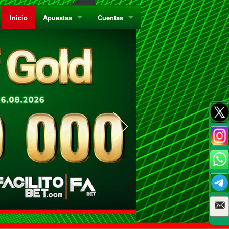
Inicio
Apuestas
Cuentas
¿Quiénes Somos?
Registrate
¿Qué es el Sistema Parley?
Recarga
Privacidad
Retira
Códigos de Conducta
Preguntas Frecuentes
Como Jugar Bingo
Reglas Generales