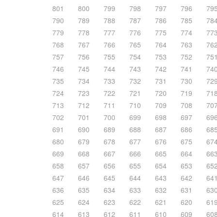
801
800
799
798
797
796
79
790
789
788
787
786
785
78
779
778
777
776
775
774
77
768
767
766
765
764
763
76
757
756
755
754
753
752
75
746
745
744
743
742
741
74
735
734
733
732
731
730
72
724
723
722
721
720
719
71
713
712
711
710
709
708
70
702
701
700
699
698
697
69
691
690
689
688
687
686
68
680
679
678
677
676
675
67
669
668
667
666
665
664
66
658
657
656
655
654
653
65
647
646
645
644
643
642
64
636
635
634
633
632
631
63
625
624
623
622
621
620
61
614
613
612
611
610
609
60