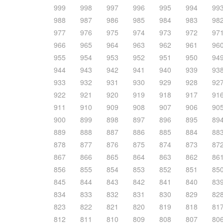
999
998
997
996
995
994
99
988
987
986
985
984
983
98
977
976
975
974
973
972
97
966
965
964
963
962
961
96
955
954
953
952
951
950
94
944
943
942
941
940
939
93
933
932
931
930
929
928
92
922
921
920
919
918
917
91
911
910
909
908
907
906
90
900
899
898
897
896
895
89
889
888
887
886
885
884
88
878
877
876
875
874
873
87
867
866
865
864
863
862
86
856
855
854
853
852
851
85
845
844
843
842
841
840
83
834
833
832
831
830
829
82
823
822
821
820
819
818
81
812
811
810
809
808
807
80