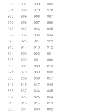
3
992
991
990
989
2
981
980
979
978
1
970
969
968
967
0
959
958
957
956
9
948
947
946
945
8
937
936
935
934
7
926
925
924
923
6
915
914
913
912
5
904
903
902
901
4
893
892
891
890
3
882
881
880
879
2
871
870
869
868
1
860
859
858
857
0
849
848
847
846
9
838
837
836
835
8
827
826
825
824
7
816
815
814
813
6
805
804
803
802