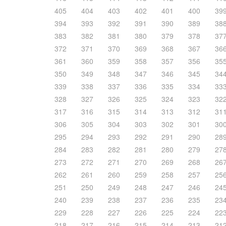
405
404
403
402
401
400
39
394
393
392
391
390
389
38
383
382
381
380
379
378
37
372
371
370
369
368
367
36
361
360
359
358
357
356
35
350
349
348
347
346
345
34
339
338
337
336
335
334
33
328
327
326
325
324
323
32
317
316
315
314
313
312
31
306
305
304
303
302
301
30
295
294
293
292
291
290
28
284
283
282
281
280
279
27
273
272
271
270
269
268
26
262
261
260
259
258
257
25
251
250
249
248
247
246
24
240
239
238
237
236
235
23
229
228
227
226
225
224
22
218
217
216
215
214
213
21