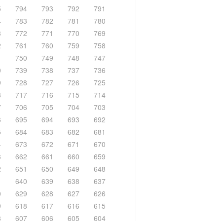
5
794
793
792
791
4
783
782
781
780
3
772
771
770
769
2
761
760
759
758
1
750
749
748
747
0
739
738
737
736
9
728
727
726
725
8
717
716
715
714
7
706
705
704
703
6
695
694
693
692
5
684
683
682
681
4
673
672
671
670
3
662
661
660
659
2
651
650
649
648
1
640
639
638
637
0
629
628
627
626
9
618
617
616
615
8
607
606
605
604