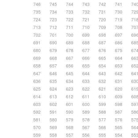
746
745
744
743
742
741
74
735
734
733
732
731
730
72
724
723
722
721
720
719
71
713
712
711
710
709
708
70
702
701
700
699
698
697
69
691
690
689
688
687
686
68
680
679
678
677
676
675
67
669
668
667
666
665
664
66
658
657
656
655
654
653
65
647
646
645
644
643
642
64
636
635
634
633
632
631
63
625
624
623
622
621
620
61
614
613
612
611
610
609
60
603
602
601
600
599
598
59
592
591
590
589
588
587
58
581
580
579
578
577
576
57
570
569
568
567
566
565
56
559
558
557
556
555
554
55