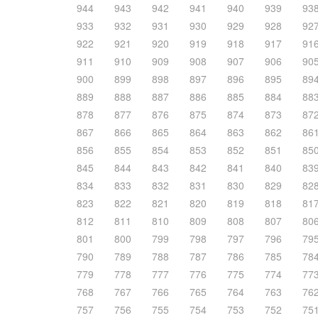
944
943
942
941
940
939
93
933
932
931
930
929
928
92
922
921
920
919
918
917
91
911
910
909
908
907
906
90
900
899
898
897
896
895
89
889
888
887
886
885
884
88
878
877
876
875
874
873
87
867
866
865
864
863
862
86
856
855
854
853
852
851
85
845
844
843
842
841
840
83
834
833
832
831
830
829
82
823
822
821
820
819
818
81
812
811
810
809
808
807
80
801
800
799
798
797
796
79
790
789
788
787
786
785
78
779
778
777
776
775
774
77
768
767
766
765
764
763
76
757
756
755
754
753
752
75