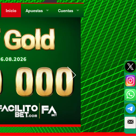
Inicio
Apuestas
Cuentas
¿Quiénes Somos?
Registrate
¿Qué es el Sistema Parley?
Recarga
Privacidad
Retira
Códigos de Conducta
Preguntas Frecuentes
Como Jugar Bingo
Reglas Generales