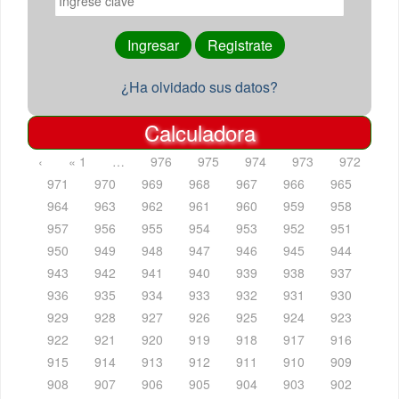
¿Ha olvidado sus datos?
Calculadora
‹
« 1
…
976
975
974
973
972
971
970
969
968
967
966
965
964
963
962
961
960
959
958
957
956
955
954
953
952
951
950
949
948
947
946
945
944
943
942
941
940
939
938
937
936
935
934
933
932
931
930
929
928
927
926
925
924
923
922
921
920
919
918
917
916
915
914
913
912
911
910
909
908
907
906
905
904
903
902