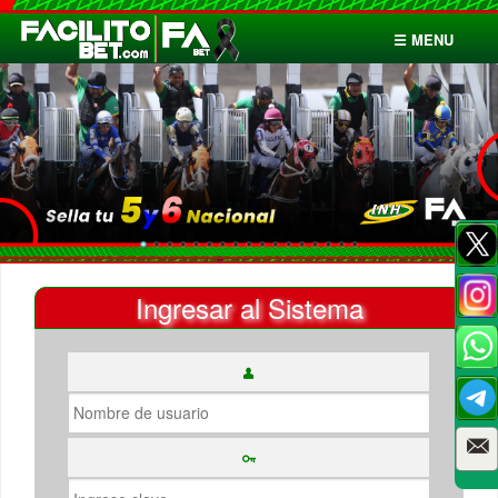
☰ MENU
Inicio
Apuestas
Cuentas
Ingresar al Sistema