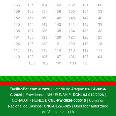
166
165
164
163
162
161
160
159
158
157
156
155
154
153
152
151
150
149
148
147
146
145
144
143
142
141
140
139
138
137
136
135
134
133
132
131
130
129
128
127
126
125
124
123
122
121
120
119
118
117
116
115
114
113
112
111
110
109
108
107
106
105
104
103
102
101
100
99
FacilitoBet.com ©️ 2026
| Lotería de Aragua:
01-LA-0014-
C-2026
| Providencia INH / SUNAHIP:
DCHJAJ 012/2026
|
CONALOT / RUNLOT:
CNL-PW-2026-000015
| Comisión
Nacional de Casinos:
CNC-OL-26-025
| Operador autorizado
en Venezuela |
+18