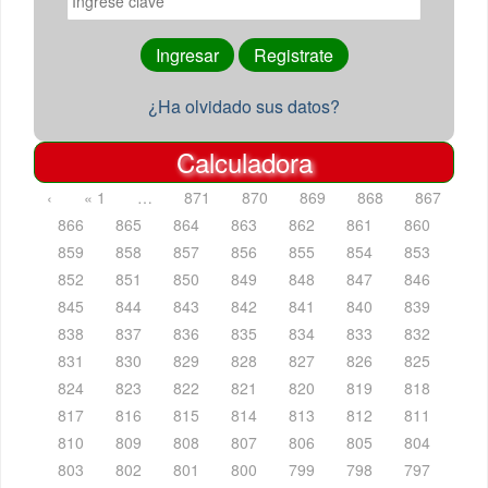
¿Ha olvidado sus datos?
Calculadora
‹
« 1
…
871
870
869
868
867
866
865
864
863
862
861
860
859
858
857
856
855
854
853
852
851
850
849
848
847
846
845
844
843
842
841
840
839
838
837
836
835
834
833
832
831
830
829
828
827
826
825
824
823
822
821
820
819
818
817
816
815
814
813
812
811
810
809
808
807
806
805
804
803
802
801
800
799
798
797