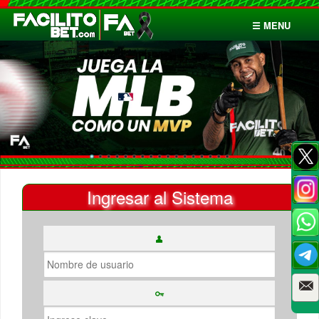
☰ MENU
Inicio
Apuestas
Cuentas
Ingresar al Sistema