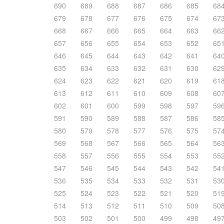
690
689
688
687
686
685
68
679
678
677
676
675
674
67
668
667
666
665
664
663
66
657
656
655
654
653
652
65
646
645
644
643
642
641
64
635
634
633
632
631
630
62
624
623
622
621
620
619
61
613
612
611
610
609
608
60
602
601
600
599
598
597
59
591
590
589
588
587
586
58
580
579
578
577
576
575
57
569
568
567
566
565
564
56
558
557
556
555
554
553
55
547
546
545
544
543
542
54
536
535
534
533
532
531
53
525
524
523
522
521
520
51
514
513
512
511
510
509
50
503
502
501
500
499
498
49