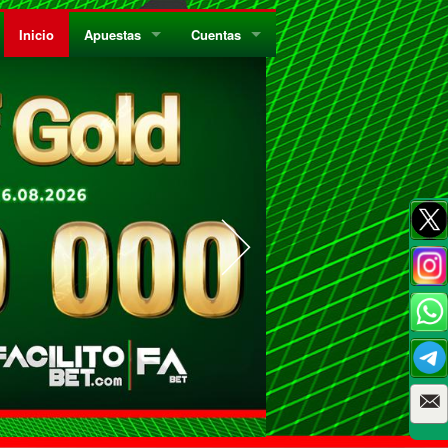
Inicio
Apuestas
Cuentas
¿Quiénes Somos?
Registrate
¿Qué es el Sistema Parley?
Recarga
Privacidad
Retira
Códigos de Conducta
Preguntas Frecuentes
Como Jugar Bingo
Reglas Generales