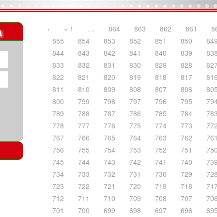
a
‹
« 1
…
864
863
862
861
8
855
854
853
852
851
850
84
844
843
842
841
840
839
83
833
832
831
830
829
828
82
822
821
820
819
818
817
81
811
810
809
808
807
806
80
800
799
798
797
796
795
79
789
788
787
786
785
784
78
778
777
776
775
774
773
77
767
766
765
764
763
762
76
756
755
754
753
752
751
75
745
744
743
742
741
740
73
734
733
732
731
730
729
72
723
722
721
720
719
718
71
712
711
710
709
708
707
70
701
700
699
698
697
696
69