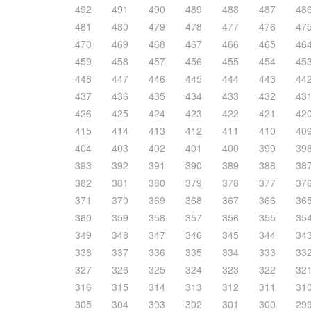
492
491
490
489
488
487
48
481
480
479
478
477
476
47
470
469
468
467
466
465
46
459
458
457
456
455
454
45
448
447
446
445
444
443
44
437
436
435
434
433
432
43
426
425
424
423
422
421
42
415
414
413
412
411
410
40
404
403
402
401
400
399
39
393
392
391
390
389
388
38
382
381
380
379
378
377
37
371
370
369
368
367
366
36
360
359
358
357
356
355
35
349
348
347
346
345
344
34
338
337
336
335
334
333
33
327
326
325
324
323
322
32
316
315
314
313
312
311
31
305
304
303
302
301
300
29