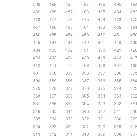
500
499
498
497
496
495
49
489
488
487
486
485
484
48
478
477
476
475
474
473
47
467
466
465
464
463
462
46
456
455
454
453
452
451
45
445
444
443
442
441
440
43
434
433
432
431
430
429
42
423
422
421
420
419
418
41
412
411
410
409
408
407
40
401
400
399
398
397
396
39
390
389
388
387
386
385
38
379
378
377
376
375
374
37
368
367
366
365
364
363
36
357
356
355
354
353
352
35
346
345
344
343
342
341
34
335
334
333
332
331
330
32
324
323
322
321
320
319
31
313
312
311
310
309
308
30