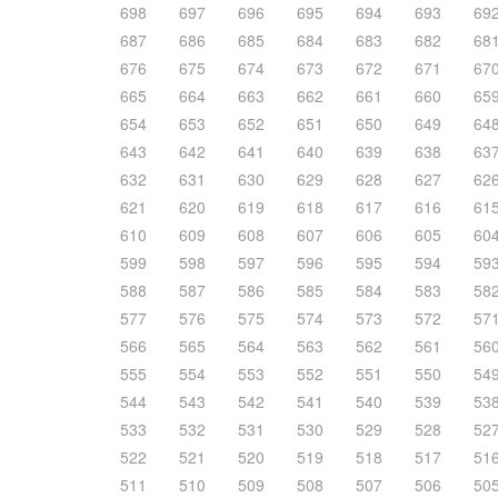
698
697
696
695
694
693
69
687
686
685
684
683
682
68
676
675
674
673
672
671
67
665
664
663
662
661
660
65
654
653
652
651
650
649
64
643
642
641
640
639
638
63
632
631
630
629
628
627
62
621
620
619
618
617
616
61
610
609
608
607
606
605
60
599
598
597
596
595
594
59
588
587
586
585
584
583
58
577
576
575
574
573
572
57
566
565
564
563
562
561
56
555
554
553
552
551
550
54
544
543
542
541
540
539
53
533
532
531
530
529
528
52
522
521
520
519
518
517
51
511
510
509
508
507
506
50