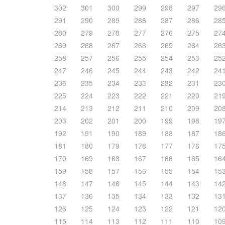
302
301
300
299
298
297
29
291
290
289
288
287
286
28
280
279
278
277
276
275
27
269
268
267
266
265
264
26
258
257
256
255
254
253
25
247
246
245
244
243
242
24
236
235
234
233
232
231
23
225
224
223
222
221
220
21
214
213
212
211
210
209
20
203
202
201
200
199
198
19
192
191
190
189
188
187
18
181
180
179
178
177
176
17
170
169
168
167
166
165
16
159
158
157
156
155
154
15
148
147
146
145
144
143
14
137
136
135
134
133
132
13
126
125
124
123
122
121
12
115
114
113
112
111
110
10