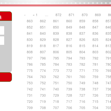
a
‹
« 1
…
872
871
870
869
8
863
862
861
860
859
858
85
852
851
850
849
848
847
84
841
840
839
838
837
836
83
830
829
828
827
826
825
82
819
818
817
816
815
814
81
808
807
806
805
804
803
80
797
796
795
794
793
792
79
786
785
784
783
782
781
78
775
774
773
772
771
770
76
764
763
762
761
760
759
75
753
752
751
750
749
748
74
742
741
740
739
738
737
73
731
730
729
728
727
726
72
720
719
718
717
716
715
71
709
708
707
706
705
704
70