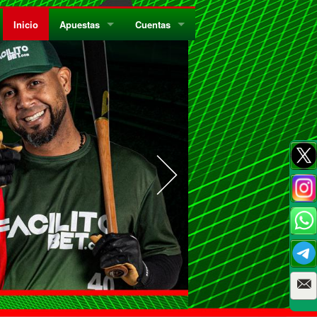
Inicio
Apuestas
Cuentas
¿Quiénes Somos?
Registrate
¿Qué es el Sistema Parley?
Recarga
Privacidad
Retira
Códigos de Conducta
Preguntas Frecuentes
Como Jugar Bingo
Reglas Generales