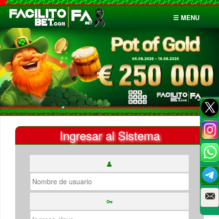
☰ MENU
Inicio
Apuestas
Cuentas
Ingresar al Sistema