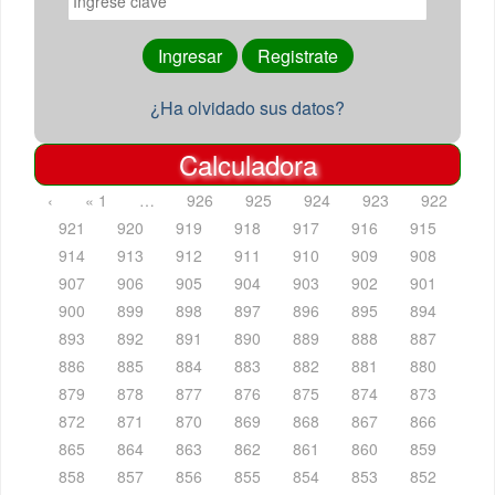
¿Ha olvidado sus datos?
Calculadora
‹
« 1
…
926
925
924
923
922
921
920
919
918
917
916
915
914
913
912
911
910
909
908
907
906
905
904
903
902
901
900
899
898
897
896
895
894
893
892
891
890
889
888
887
886
885
884
883
882
881
880
879
878
877
876
875
874
873
872
871
870
869
868
867
866
865
864
863
862
861
860
859
858
857
856
855
854
853
852