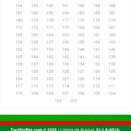
194
193
192
191
190
189
188
187
186
185
184
183
182
181
180
179
178
177
176
175
174
173
172
171
170
169
168
167
166
165
164
163
162
161
160
159
158
157
156
155
154
153
152
151
150
149
148
147
146
145
144
143
142
141
140
139
138
137
136
135
134
133
132
131
130
129
128
127
126
125
124
123
122
121
120
119
118
117
116
115
114
113
112
111
110
109
108
107
106
105
104
103
102
FacilitoBet.com ©️ 2026
| Lotería de Aragua:
01-LA-0014-