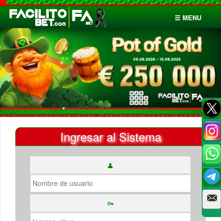
☰ MENU
Inicio
Apuestas
Cuentas
Ingresar al Sistema