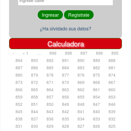
¿Ha olvidado sus datos?
Calculadora
‹
« 1
…
899
898
897
896
895
894
893
892
891
890
889
888
887
886
885
884
883
882
881
880
879
878
877
876
875
874
873
872
871
870
869
868
867
866
865
864
863
862
861
860
859
858
857
856
855
854
853
852
851
850
849
848
847
846
845
844
843
842
841
840
839
838
837
836
835
834
833
832
831
830
829
828
827
826
825