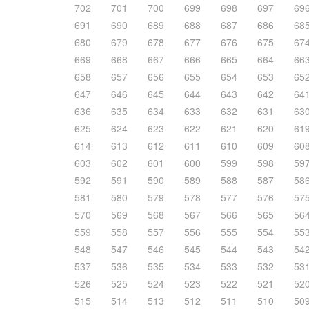
702
701
700
699
698
697
69
691
690
689
688
687
686
68
680
679
678
677
676
675
67
669
668
667
666
665
664
66
658
657
656
655
654
653
65
647
646
645
644
643
642
64
636
635
634
633
632
631
63
625
624
623
622
621
620
61
614
613
612
611
610
609
60
603
602
601
600
599
598
59
592
591
590
589
588
587
58
581
580
579
578
577
576
57
570
569
568
567
566
565
56
559
558
557
556
555
554
55
548
547
546
545
544
543
54
537
536
535
534
533
532
53
526
525
524
523
522
521
52
515
514
513
512
511
510
50