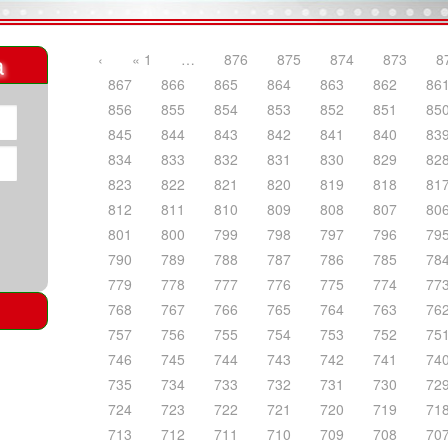
a
‹
« 1
…
876
875
874
873
8
867
866
865
864
863
862
86
856
855
854
853
852
851
85
845
844
843
842
841
840
83
834
833
832
831
830
829
82
823
822
821
820
819
818
81
812
811
810
809
808
807
80
801
800
799
798
797
796
79
790
789
788
787
786
785
78
779
778
777
776
775
774
77
768
767
766
765
764
763
76
757
756
755
754
753
752
75
746
745
744
743
742
741
74
735
734
733
732
731
730
72
724
723
722
721
720
719
71
713
712
711
710
709
708
70