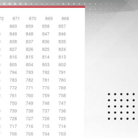
72
871
870
869
868
1
860
859
858
857
0
849
848
847
846
9
838
837
836
835
8
827
826
825
824
7
816
815
814
813
6
805
804
803
802
5
794
793
792
791
4
783
782
781
780
3
772
771
770
769
2
761
760
759
758
1
750
749
748
747
0
739
738
737
736
9
728
727
726
725
8
717
716
715
714
7
706
705
704
703