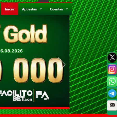
Inicio
Apuestas
Cuentas
¿Quiénes Somos?
Registrate
¿Qué es el Sistema Parley?
Recarga
Privacidad
Retira
Códigos de Conducta
Preguntas Frecuentes
Como Jugar Bingo
Reglas Generales