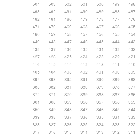
504
503
502
501
500
499
49
493
492
491
490
489
488
48
482
481
480
479
478
477
47
471
470
469
468
467
466
46
460
459
458
457
456
455
45
449
448
447
446
445
444
44
438
437
436
435
434
433
43
427
426
425
424
423
422
42
416
415
414
413
412
411
41
405
404
403
402
401
400
39
394
393
392
391
390
389
38
383
382
381
380
379
378
37
372
371
370
369
368
367
36
361
360
359
358
357
356
35
350
349
348
347
346
345
34
339
338
337
336
335
334
33
328
327
326
325
324
323
32
317
316
315
314
313
312
31