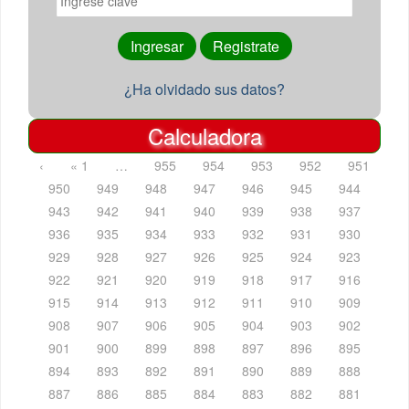
¿Ha olvidado sus datos?
Calculadora
‹
« 1
…
955
954
953
952
951
950
949
948
947
946
945
944
943
942
941
940
939
938
937
936
935
934
933
932
931
930
929
928
927
926
925
924
923
922
921
920
919
918
917
916
915
914
913
912
911
910
909
908
907
906
905
904
903
902
901
900
899
898
897
896
895
894
893
892
891
890
889
888
887
886
885
884
883
882
881