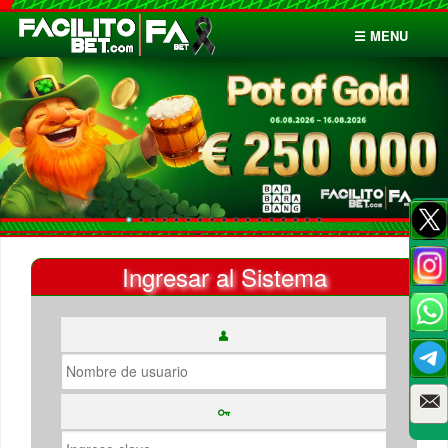
☰ MENU
Inicio
Apuestas
Cuentas
Ingresar al Sistema