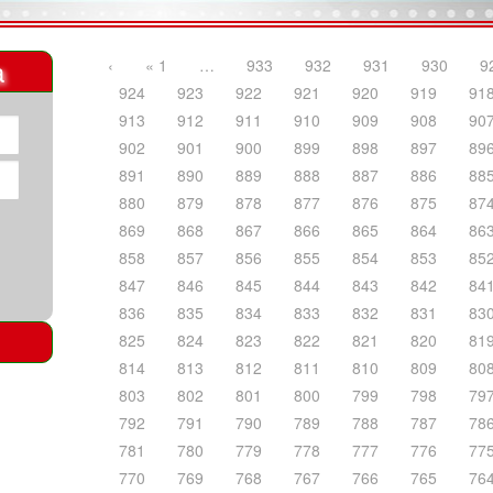
a
‹
« 1
…
933
932
931
930
9
924
923
922
921
920
919
91
913
912
911
910
909
908
90
902
901
900
899
898
897
89
891
890
889
888
887
886
88
880
879
878
877
876
875
87
869
868
867
866
865
864
86
858
857
856
855
854
853
85
847
846
845
844
843
842
84
836
835
834
833
832
831
83
825
824
823
822
821
820
81
814
813
812
811
810
809
80
803
802
801
800
799
798
79
792
791
790
789
788
787
78
781
780
779
778
777
776
77
770
769
768
767
766
765
76