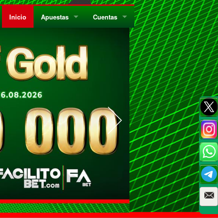
Inicio
Apuestas
Cuentas
¿Quiénes Somos?
Registrate
¿Qué es el Sistema Parley?
Recarga
Privacidad
Retira
Códigos de Conducta
Preguntas Frecuentes
Como Jugar Bingo
Reglas Generales