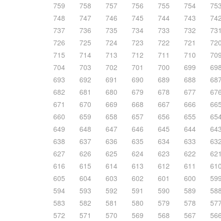
759
758
757
756
755
754
75
748
747
746
745
744
743
74
737
736
735
734
733
732
73
726
725
724
723
722
721
72
715
714
713
712
711
710
70
704
703
702
701
700
699
69
693
692
691
690
689
688
68
682
681
680
679
678
677
67
671
670
669
668
667
666
66
660
659
658
657
656
655
65
649
648
647
646
645
644
64
638
637
636
635
634
633
63
627
626
625
624
623
622
62
616
615
614
613
612
611
61
605
604
603
602
601
600
59
594
593
592
591
590
589
58
583
582
581
580
579
578
57
572
571
570
569
568
567
56