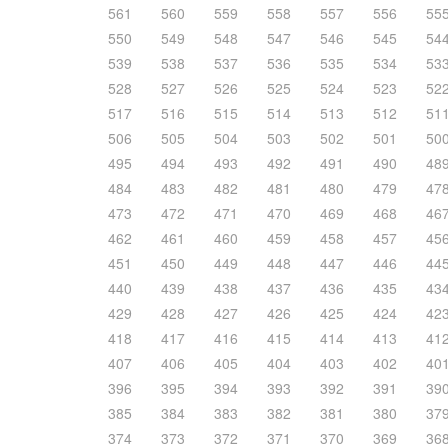
561
560
559
558
557
556
55
550
549
548
547
546
545
54
539
538
537
536
535
534
53
528
527
526
525
524
523
52
517
516
515
514
513
512
51
506
505
504
503
502
501
50
495
494
493
492
491
490
48
484
483
482
481
480
479
47
473
472
471
470
469
468
46
462
461
460
459
458
457
45
451
450
449
448
447
446
44
440
439
438
437
436
435
43
429
428
427
426
425
424
42
418
417
416
415
414
413
41
407
406
405
404
403
402
40
396
395
394
393
392
391
39
385
384
383
382
381
380
37
374
373
372
371
370
369
36