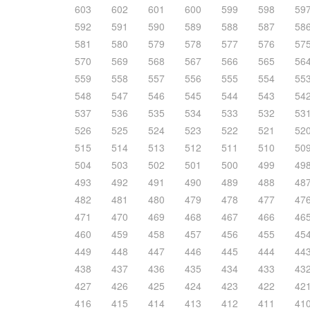
603
602
601
600
599
598
59
592
591
590
589
588
587
58
581
580
579
578
577
576
57
570
569
568
567
566
565
56
559
558
557
556
555
554
55
548
547
546
545
544
543
54
537
536
535
534
533
532
53
526
525
524
523
522
521
52
515
514
513
512
511
510
50
504
503
502
501
500
499
49
493
492
491
490
489
488
48
482
481
480
479
478
477
47
471
470
469
468
467
466
46
460
459
458
457
456
455
45
449
448
447
446
445
444
44
438
437
436
435
434
433
43
427
426
425
424
423
422
42
416
415
414
413
412
411
41