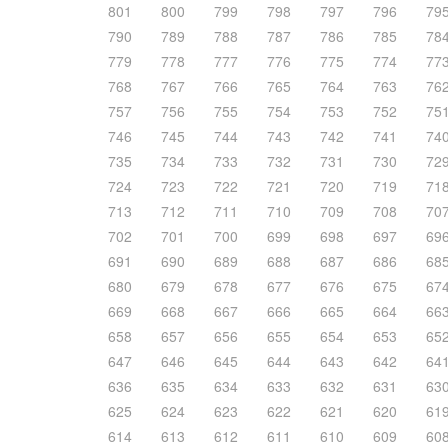
801
800
799
798
797
796
79
790
789
788
787
786
785
78
779
778
777
776
775
774
77
768
767
766
765
764
763
76
757
756
755
754
753
752
75
746
745
744
743
742
741
74
735
734
733
732
731
730
72
724
723
722
721
720
719
71
713
712
711
710
709
708
70
702
701
700
699
698
697
69
691
690
689
688
687
686
68
680
679
678
677
676
675
67
669
668
667
666
665
664
66
658
657
656
655
654
653
65
647
646
645
644
643
642
64
636
635
634
633
632
631
63
625
624
623
622
621
620
61
614
613
612
611
610
609
60