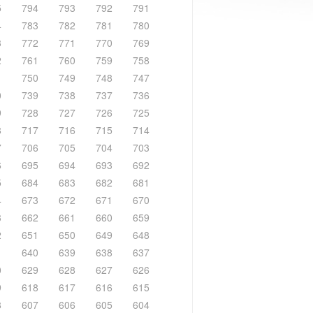
5
794
793
792
791
4
783
782
781
780
3
772
771
770
769
2
761
760
759
758
1
750
749
748
747
0
739
738
737
736
9
728
727
726
725
8
717
716
715
714
7
706
705
704
703
6
695
694
693
692
5
684
683
682
681
4
673
672
671
670
3
662
661
660
659
2
651
650
649
648
1
640
639
638
637
0
629
628
627
626
9
618
617
616
615
8
607
606
605
604