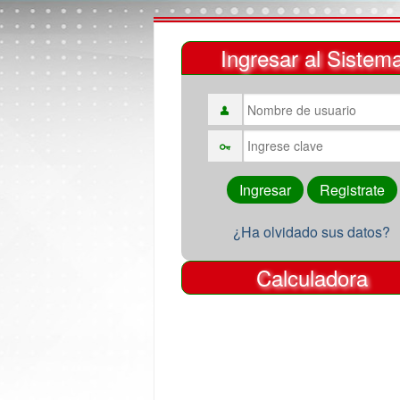
Ingresar al Sistem
¿Ha olvidado sus datos?
Calculadora