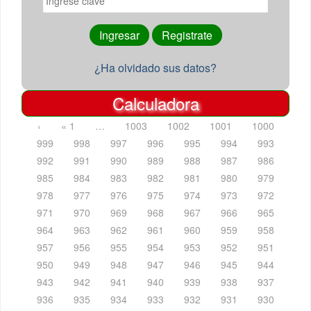
¿Ha olvidado sus datos?
Calculadora
‹
« 1
…
1003
1002
1001
1000
999
998
997
996
995
994
993
992
991
990
989
988
987
986
985
984
983
982
981
980
979
978
977
976
975
974
973
972
971
970
969
968
967
966
965
964
963
962
961
960
959
958
957
956
955
954
953
952
951
950
949
948
947
946
945
944
943
942
941
940
939
938
937
936
935
934
933
932
931
930