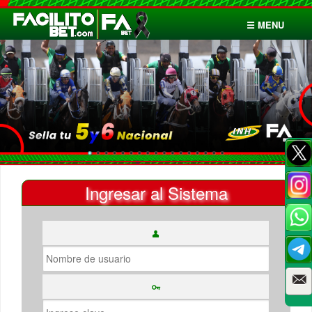
☰ MENU
Inicio
Apuestas
Cuentas
Ingresar al Sistema