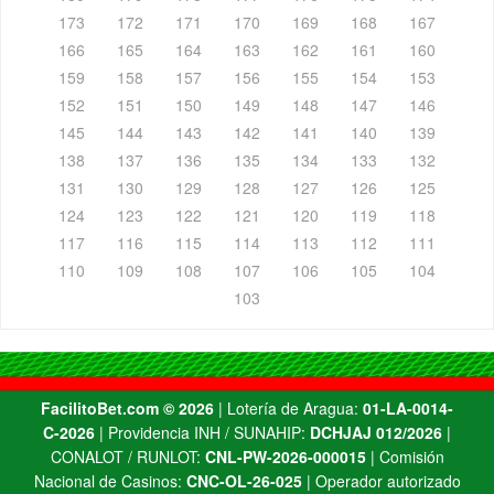
173
172
171
170
169
168
167
166
165
164
163
162
161
160
159
158
157
156
155
154
153
152
151
150
149
148
147
146
145
144
143
142
141
140
139
138
137
136
135
134
133
132
131
130
129
128
127
126
125
124
123
122
121
120
119
118
117
116
115
114
113
112
111
110
109
108
107
106
105
104
103
FacilitoBet.com ©️ 2026
| Lotería de Aragua:
01-LA-0014-
C-2026
| Providencia INH / SUNAHIP:
DCHJAJ 012/2026
|
CONALOT / RUNLOT:
CNL-PW-2026-000015
| Comisión
Nacional de Casinos:
CNC-OL-26-025
| Operador autorizado