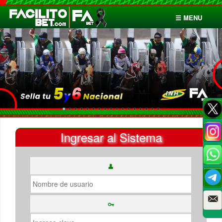
☰ MENU
Inicio
Apuestas
Cuentas
Ingresar al Sistema