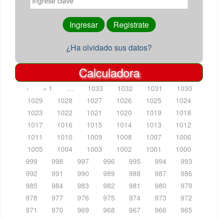
¿Ha olvidado sus datos?
Calculadora
‹
« 1
…
1033
1032
1031
1030
1029
1028
1027
1026
1025
1024
1023
1022
1021
1020
1019
1018
1017
1016
1015
1014
1013
1012
1011
1010
1009
1008
1007
1006
1005
1004
1003
1002
1001
1000
999
998
997
996
995
994
993
992
991
990
989
988
987
986
985
984
983
982
981
980
979
978
977
976
975
974
973
972
971
970
969
968
967
966
965