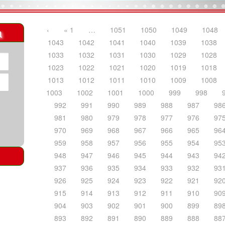
a
‹
« 1
…
1051
1050
1049
1048
1043
1042
1041
1040
1039
1038
1033
1032
1031
1030
1029
1028
1023
1022
1021
1020
1019
1018
1013
1012
1011
1010
1009
1008
1003
1002
1001
1000
999
998
992
991
990
989
988
987
98
981
980
979
978
977
976
97
970
969
968
967
966
965
96
959
958
957
956
955
954
95
948
947
946
945
944
943
94
937
936
935
934
933
932
93
926
925
924
923
922
921
92
915
914
913
912
911
910
90
904
903
902
901
900
899
89
893
892
891
890
889
888
88