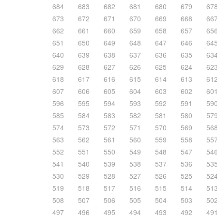
684
683
682
681
680
679
67
673
672
671
670
669
668
66
662
661
660
659
658
657
65
651
650
649
648
647
646
64
640
639
638
637
636
635
63
629
628
627
626
625
624
62
618
617
616
615
614
613
61
607
606
605
604
603
602
60
596
595
594
593
592
591
59
585
584
583
582
581
580
57
574
573
572
571
570
569
56
563
562
561
560
559
558
55
552
551
550
549
548
547
54
541
540
539
538
537
536
53
530
529
528
527
526
525
52
519
518
517
516
515
514
51
508
507
506
505
504
503
50
497
496
495
494
493
492
49