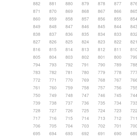
882
881
880
879
878
877
87
871
870
869
868
867
866
86
860
859
858
857
856
855
85
849
848
847
846
845
844
84
838
837
836
835
834
833
83
827
826
825
824
823
822
82
816
815
814
813
812
811
81
805
804
803
802
801
800
79
794
793
792
791
790
789
78
783
782
781
780
779
778
77
772
771
770
769
768
767
76
761
760
759
758
757
756
75
750
749
748
747
746
745
74
739
738
737
736
735
734
73
728
727
726
725
724
723
72
717
716
715
714
713
712
71
706
705
704
703
702
701
70
695
694
693
692
691
690
68