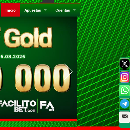
Inicio
Apuestas
Cuentas
¿Quiénes Somos?
Registrate
¿Qué es el Sistema Parley?
Recarga
Privacidad
Retira
Códigos de Conducta
Preguntas Frecuentes
Como Jugar Bingo
Reglas Generales