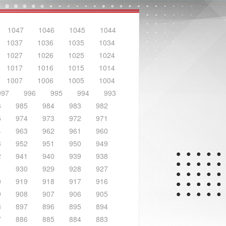
1047
1046
1045
1044
1037
1036
1035
1034
1027
1026
1025
1024
1017
1016
1015
1014
1007
1006
1005
1004
997
996
995
994
993
6
985
984
983
982
5
974
973
972
971
4
963
962
961
960
3
952
951
950
949
2
941
940
939
938
1
930
929
928
927
0
919
918
917
916
9
908
907
906
905
8
897
896
895
894
7
886
885
884
883