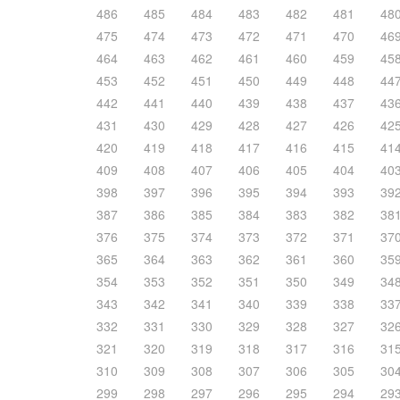
486
485
484
483
482
481
48
475
474
473
472
471
470
46
464
463
462
461
460
459
45
453
452
451
450
449
448
44
442
441
440
439
438
437
43
431
430
429
428
427
426
42
420
419
418
417
416
415
41
409
408
407
406
405
404
40
398
397
396
395
394
393
39
387
386
385
384
383
382
38
376
375
374
373
372
371
37
365
364
363
362
361
360
35
354
353
352
351
350
349
34
343
342
341
340
339
338
33
332
331
330
329
328
327
32
321
320
319
318
317
316
31
310
309
308
307
306
305
30
299
298
297
296
295
294
29