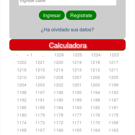
¿Ha olvidado sus datos?
Calculadora
‹
« 1
…
1226
1225
1224
1223
1222
1221
1220
1219
1218
1217
1216
1215
1214
1213
1212
1211
1210
1209
1208
1207
1206
1205
1204
1203
1202
1201
1200
1199
1198
1197
1196
1195
1194
1193
1192
1191
1190
1189
1188
1187
1186
1185
1184
1183
1182
1181
1180
1179
1178
1177
1176
1175
1174
1173
1172
1171
1170
1169
1168
1167
1166
1165
1164
1163