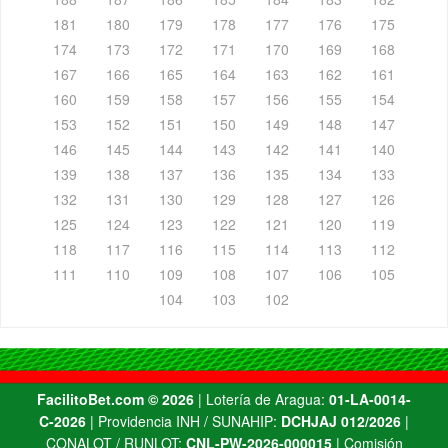
181
180
179
178
177
176
175
174
173
172
171
170
169
168
167
166
165
164
163
162
161
160
159
158
157
156
155
154
153
152
151
150
149
148
147
146
145
144
143
142
141
140
139
138
137
136
135
134
133
132
131
130
129
128
127
126
125
124
123
122
121
120
119
118
117
116
115
114
113
112
111
110
109
108
107
106
105
104
103
102
FacilitoBet.com ©️ 2026
| Lotería de Aragua:
01-LA-0014-
C-2026
| Providencia INH / SUNAHIP:
DCHJAJ 012/2026
|
CONALOT / RUNLOT:
CNL-PW-2026-000015
| Comisión