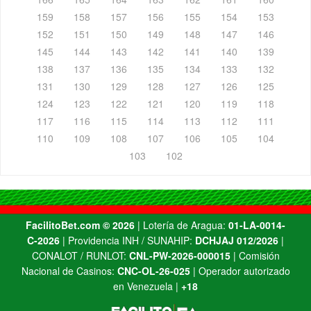
159
158
157
156
155
154
153
152
151
150
149
148
147
146
145
144
143
142
141
140
139
138
137
136
135
134
133
132
131
130
129
128
127
126
125
124
123
122
121
120
119
118
117
116
115
114
113
112
111
110
109
108
107
106
105
104
103
102
FacilitoBet.com ©️ 2026
| Lotería de Aragua:
01-LA-0014-
C-2026
| Providencia INH / SUNAHIP:
DCHJAJ 012/2026
|
CONALOT / RUNLOT:
CNL-PW-2026-000015
| Comisión
Nacional de Casinos:
CNC-OL-26-025
| Operador autorizado
en Venezuela |
+18