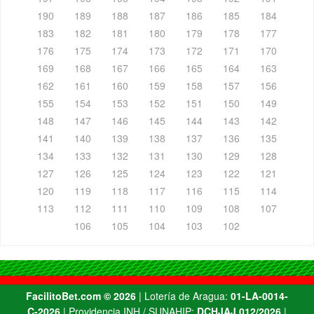
190
189
188
187
186
185
184
183
182
181
180
179
178
177
176
175
174
173
172
171
170
169
168
167
166
165
164
163
162
161
160
159
158
157
156
155
154
153
152
151
150
149
148
147
146
145
144
143
142
141
140
139
138
137
136
135
134
133
132
131
130
129
128
127
126
125
124
123
122
121
120
119
118
117
116
115
114
113
112
111
110
109
108
107
106
105
104
103
102
FacilitoBet.com ©️ 2026
| Lotería de Aragua:
01-LA-0014-
C-2026
| Providencia INH / SUNAHIP:
DCHJAJ 012/2026
|