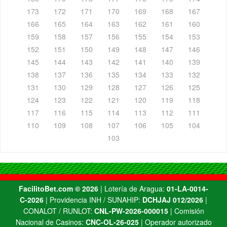
173
172
171
170
169
168
167
166
165
164
163
162
161
160
159
158
157
156
155
154
153
152
151
150
149
148
147
146
145
144
143
142
141
140
139
138
137
136
135
134
133
132
131
130
129
128
127
126
125
124
123
122
121
120
119
118
117
116
115
114
113
112
111
110
109
108
107
106
105
104
103
FacilitoBet.com ©️ 2026
| Lotería de Aragua:
01-LA-0014-
C-2026
| Providencia INH / SUNAHIP:
DCHJAJ 012/2026
|
CONALOT / RUNLOT:
CNL-PW-2026-000015
| Comisión
Nacional de Casinos:
CNC-OL-26-025
| Operador autorizado