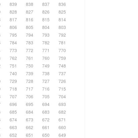
0
839
838
837
836
9
828
827
826
825
8
817
816
815
814
7
806
805
804
803
6
795
794
793
792
5
784
783
782
781
4
773
772
771
770
3
762
761
760
759
2
751
750
749
748
1
740
739
738
737
0
729
728
727
726
9
718
717
716
715
8
707
706
705
704
7
696
695
694
693
6
685
684
683
682
5
674
673
672
671
4
663
662
661
660
3
652
651
650
649