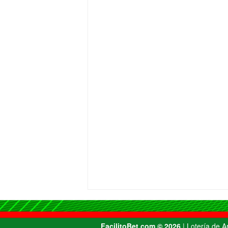
FacilitoBet.com ©️ 2026
| Lotería de 