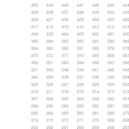
450
449
448
447
446
445
44
439
438
437
436
435
434
43
428
427
426
425
424
423
42
417
416
415
414
413
412
41
406
405
404
403
402
401
40
395
394
393
392
391
390
38
384
383
382
381
380
379
37
373
372
371
370
369
368
36
362
361
360
359
358
357
35
351
350
349
348
347
346
34
340
339
338
337
336
335
33
329
328
327
326
325
324
32
318
317
316
315
314
313
31
307
306
305
304
303
302
30
296
295
294
293
292
291
29
285
284
283
282
281
280
27
274
273
272
271
270
269
26
263
262
261
260
259
258
25