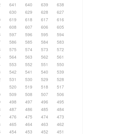
2
641
640
639
638
1
630
629
628
627
0
619
618
617
616
9
608
607
606
605
8
597
596
595
594
7
586
585
584
583
6
575
574
573
572
5
564
563
562
561
4
553
552
551
550
3
542
541
540
539
2
531
530
529
528
1
520
519
518
517
0
509
508
507
506
9
498
497
496
495
8
487
486
485
484
7
476
475
474
473
6
465
464
463
462
5
454
453
452
451