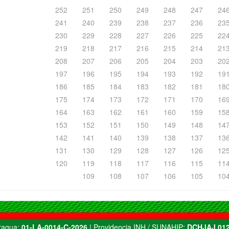
252
251
250
249
248
247
24
241
240
239
238
237
236
23
230
229
228
227
226
225
22
219
218
217
216
215
214
21
208
207
206
205
204
203
20
197
196
195
194
193
192
19
186
185
184
183
182
181
18
175
174
173
172
171
170
16
164
163
162
161
160
159
15
153
152
151
150
149
148
14
142
141
140
139
138
137
13
131
130
129
128
127
126
12
120
119
118
117
116
115
11
109
108
107
106
105
10
Aragua:
01-LA-0014-C-2026
| Providencia INH / SUNAHIP:
DCHJAJ 012