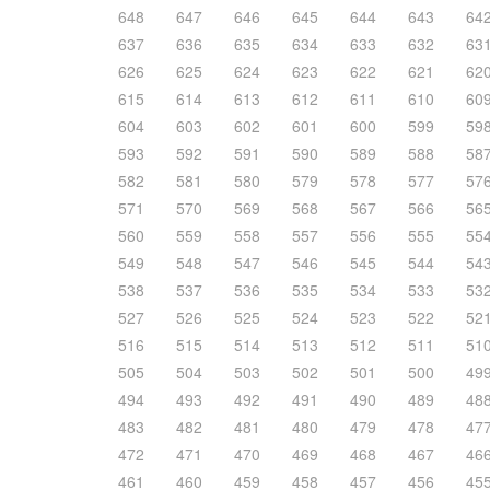
648
647
646
645
644
643
64
637
636
635
634
633
632
63
626
625
624
623
622
621
62
615
614
613
612
611
610
60
604
603
602
601
600
599
59
593
592
591
590
589
588
58
582
581
580
579
578
577
57
571
570
569
568
567
566
56
560
559
558
557
556
555
55
549
548
547
546
545
544
54
538
537
536
535
534
533
53
527
526
525
524
523
522
52
516
515
514
513
512
511
51
505
504
503
502
501
500
49
494
493
492
491
490
489
48
483
482
481
480
479
478
47
472
471
470
469
468
467
46
461
460
459
458
457
456
45