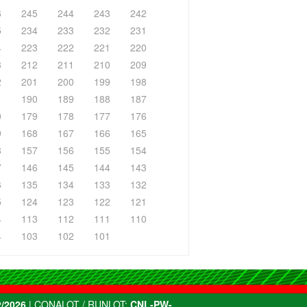
6
245
244
243
242
5
234
233
232
231
4
223
222
221
220
3
212
211
210
209
2
201
200
199
198
1
190
189
188
187
0
179
178
177
176
9
168
167
166
165
8
157
156
155
154
7
146
145
144
143
6
135
134
133
132
5
124
123
122
121
4
113
112
111
110
4
103
102
101
/2026
| CONALOT / RUNLOT:
CNL-PW-