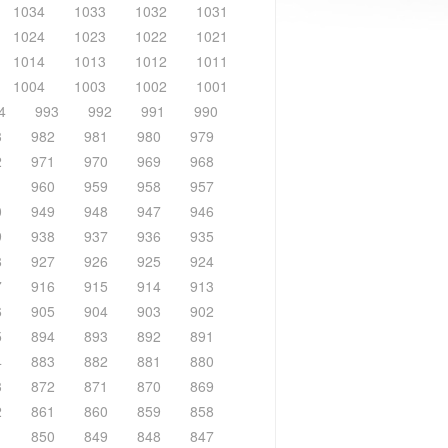
1034
1033
1032
1031
1024
1023
1022
1021
1014
1013
1012
1011
1004
1003
1002
1001
4
993
992
991
990
3
982
981
980
979
2
971
970
969
968
1
960
959
958
957
0
949
948
947
946
9
938
937
936
935
8
927
926
925
924
7
916
915
914
913
6
905
904
903
902
5
894
893
892
891
4
883
882
881
880
3
872
871
870
869
2
861
860
859
858
1
850
849
848
847