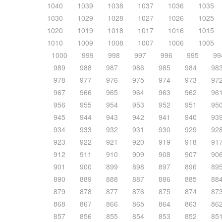
1040
1039
1038
1037
1036
1035
1030
1029
1028
1027
1026
1025
1020
1019
1018
1017
1016
1015
1010
1009
1008
1007
1006
1005
1000
999
998
997
996
995
99
989
988
987
986
985
984
98
978
977
976
975
974
973
97
967
966
965
964
963
962
96
956
955
954
953
952
951
95
945
944
943
942
941
940
93
934
933
932
931
930
929
92
923
922
921
920
919
918
91
912
911
910
909
908
907
90
901
900
899
898
897
896
89
890
889
888
887
886
885
88
879
878
877
876
875
874
87
868
867
866
865
864
863
86
857
856
855
854
853
852
85