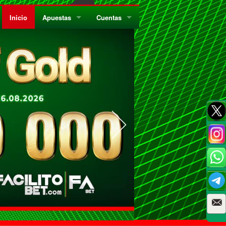
Inicio
Apuestas
Cuentas
¿Quiénes Somos?
Registrate
¿Qué es el Sistema Parley?
Recarga
Privacidad
Retira
Códigos de Conducta
Preguntas Frecuentes
Como Jugar Bingo
Reglas Generales