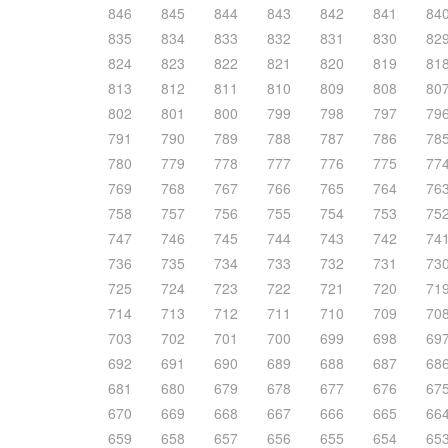
846
845
844
843
842
841
84
835
834
833
832
831
830
82
824
823
822
821
820
819
81
813
812
811
810
809
808
80
802
801
800
799
798
797
79
791
790
789
788
787
786
78
780
779
778
777
776
775
77
769
768
767
766
765
764
76
758
757
756
755
754
753
75
747
746
745
744
743
742
74
736
735
734
733
732
731
73
725
724
723
722
721
720
71
714
713
712
711
710
709
70
703
702
701
700
699
698
69
692
691
690
689
688
687
68
681
680
679
678
677
676
67
670
669
668
667
666
665
66
659
658
657
656
655
654
65