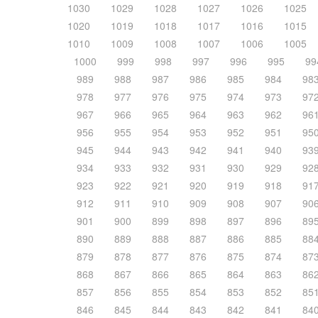
1030
1029
1028
1027
1026
1025
1020
1019
1018
1017
1016
1015
1010
1009
1008
1007
1006
1005
1000
999
998
997
996
995
99
989
988
987
986
985
984
98
978
977
976
975
974
973
97
967
966
965
964
963
962
96
956
955
954
953
952
951
95
945
944
943
942
941
940
93
934
933
932
931
930
929
92
923
922
921
920
919
918
91
912
911
910
909
908
907
90
901
900
899
898
897
896
89
890
889
888
887
886
885
88
879
878
877
876
875
874
87
868
867
866
865
864
863
86
857
856
855
854
853
852
85
846
845
844
843
842
841
84