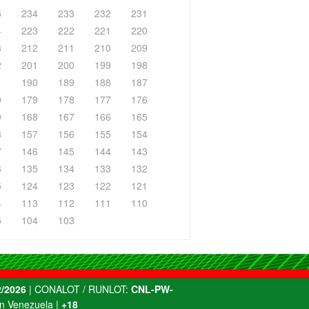
5
234
233
232
231
4
223
222
221
220
3
212
211
210
209
2
201
200
199
198
1
190
189
188
187
0
179
178
177
176
9
168
167
166
165
8
157
156
155
154
7
146
145
144
143
6
135
134
133
132
5
124
123
122
121
4
113
112
111
110
5
104
103
/2026
| CONALOT / RUNLOT:
CNL-PW-
n Venezuela |
+18