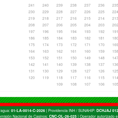
241
240
239
238
237
236
23
230
229
228
227
226
225
22
219
218
217
216
215
214
21
208
207
206
205
204
203
20
197
196
195
194
193
192
19
186
185
184
183
182
181
18
175
174
173
172
171
170
16
164
163
162
161
160
159
15
153
152
151
150
149
148
14
142
141
140
139
138
137
13
131
130
129
128
127
126
12
120
119
118
117
116
115
11
109
108
107
106
10
Aragua:
01-LA-0014-C-2026
| Providencia INH / SUNAHIP:
DCHJAJ 012
misión Nacional de Casinos:
CNC-OL-26-025
| Operador autorizado e