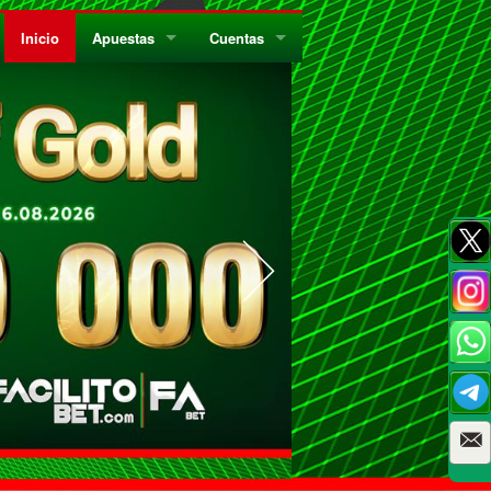
Inicio
Apuestas
Cuentas
¿Quiénes Somos?
Registrate
¿Qué es el Sistema Parley?
Recarga
Privacidad
Retira
Códigos de Conducta
Preguntas Frecuentes
Como Jugar Bingo
Reglas Generales