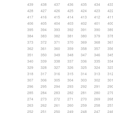
439
438
437
436
435
434
43
428
427
426
425
424
423
42
417
416
415
414
413
412
41
406
405
404
403
402
401
40
395
394
393
392
391
390
38
384
383
382
381
380
379
37
373
372
371
370
369
368
36
362
361
360
359
358
357
35
351
350
349
348
347
346
34
340
339
338
337
336
335
33
329
328
327
326
325
324
32
318
317
316
315
314
313
31
307
306
305
304
303
302
30
296
295
294
293
292
291
29
285
284
283
282
281
280
27
274
273
272
271
270
269
26
263
262
261
260
259
258
25
252
251
250
249
248
247
24