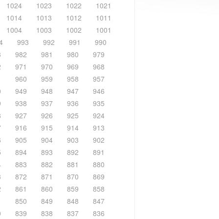
1024
1023
1022
1021
1014
1013
1012
1011
1004
1003
1002
1001
4
993
992
991
990
3
982
981
980
979
2
971
970
969
968
1
960
959
958
957
0
949
948
947
946
9
938
937
936
935
8
927
926
925
924
7
916
915
914
913
6
905
904
903
902
5
894
893
892
891
4
883
882
881
880
3
872
871
870
869
2
861
860
859
858
1
850
849
848
847
0
839
838
837
836