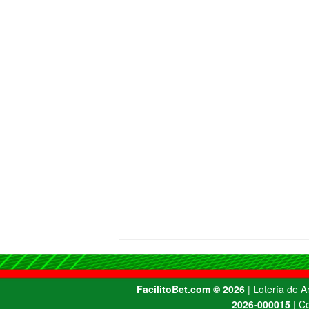
FacilitoBet.com ©️ 2026
| Lotería de 
2026-000015
| Co