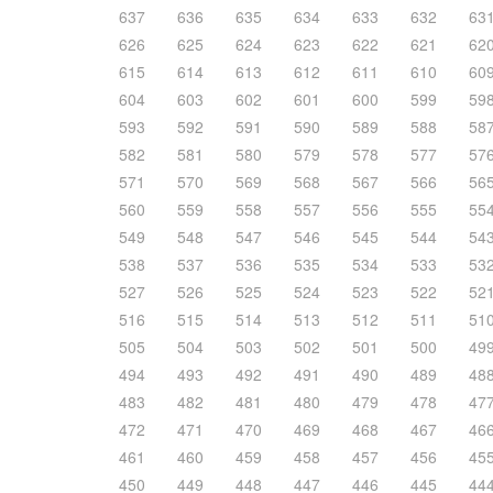
637
636
635
634
633
632
63
626
625
624
623
622
621
62
615
614
613
612
611
610
60
604
603
602
601
600
599
59
593
592
591
590
589
588
58
582
581
580
579
578
577
57
571
570
569
568
567
566
56
560
559
558
557
556
555
55
549
548
547
546
545
544
54
538
537
536
535
534
533
53
527
526
525
524
523
522
52
516
515
514
513
512
511
51
505
504
503
502
501
500
49
494
493
492
491
490
489
48
483
482
481
480
479
478
47
472
471
470
469
468
467
46
461
460
459
458
457
456
45
450
449
448
447
446
445
44