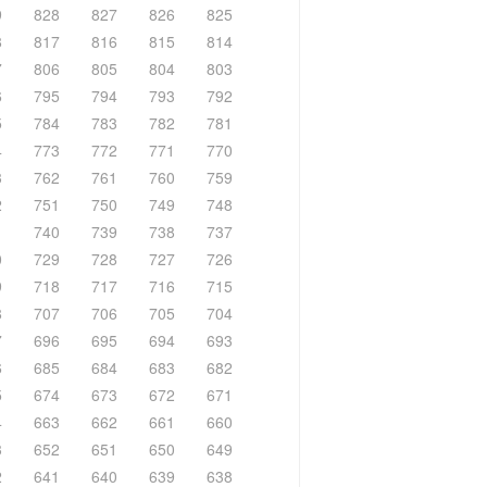
9
828
827
826
825
8
817
816
815
814
7
806
805
804
803
6
795
794
793
792
5
784
783
782
781
4
773
772
771
770
3
762
761
760
759
2
751
750
749
748
1
740
739
738
737
0
729
728
727
726
9
718
717
716
715
8
707
706
705
704
7
696
695
694
693
6
685
684
683
682
5
674
673
672
671
4
663
662
661
660
3
652
651
650
649
2
641
640
639
638