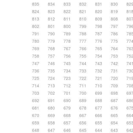
835
834
833
832
831
830
82
824
823
822
821
820
819
81
813
812
811
810
809
808
80
802
801
800
799
798
797
79
791
790
789
788
787
786
78
780
779
778
777
776
775
77
769
768
767
766
765
764
76
758
757
756
755
754
753
75
747
746
745
744
743
742
74
736
735
734
733
732
731
73
725
724
723
722
721
720
71
714
713
712
711
710
709
70
703
702
701
700
699
698
69
692
691
690
689
688
687
68
681
680
679
678
677
676
67
670
669
668
667
666
665
66
659
658
657
656
655
654
65
648
647
646
645
644
643
64