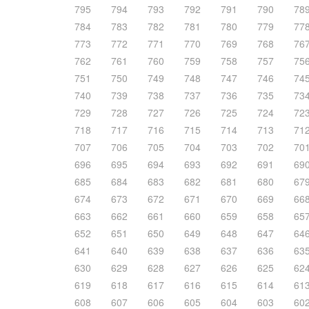
795
794
793
792
791
790
78
784
783
782
781
780
779
77
773
772
771
770
769
768
76
762
761
760
759
758
757
75
751
750
749
748
747
746
74
740
739
738
737
736
735
73
729
728
727
726
725
724
72
718
717
716
715
714
713
71
707
706
705
704
703
702
70
696
695
694
693
692
691
69
685
684
683
682
681
680
67
674
673
672
671
670
669
66
663
662
661
660
659
658
65
652
651
650
649
648
647
64
641
640
639
638
637
636
63
630
629
628
627
626
625
62
619
618
617
616
615
614
61
608
607
606
605
604
603
60