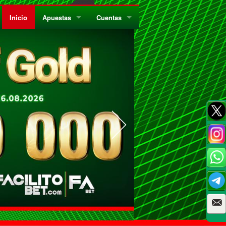
Inicio
Apuestas
Cuentas
¿Quiénes Somos?
Registrate
¿Qué es el Sistema Parley?
Recarga
Privacidad
Retira
Códigos de Conducta
Preguntas Frecuentes
Como Jugar Bingo
Reglas Generales