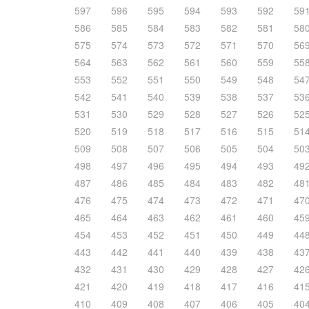
597
596
595
594
593
592
59
586
585
584
583
582
581
58
575
574
573
572
571
570
56
564
563
562
561
560
559
55
553
552
551
550
549
548
54
542
541
540
539
538
537
53
531
530
529
528
527
526
52
520
519
518
517
516
515
51
509
508
507
506
505
504
50
498
497
496
495
494
493
49
487
486
485
484
483
482
48
476
475
474
473
472
471
47
465
464
463
462
461
460
45
454
453
452
451
450
449
44
443
442
441
440
439
438
43
432
431
430
429
428
427
42
421
420
419
418
417
416
41
410
409
408
407
406
405
40