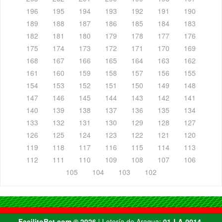
196
195
194
193
192
191
190
189
188
187
186
185
184
183
182
181
180
179
178
177
176
175
174
173
172
171
170
169
168
167
166
165
164
163
162
161
160
159
158
157
156
155
154
153
152
151
150
149
148
147
146
145
144
143
142
141
140
139
138
137
136
135
134
133
132
131
130
129
128
127
126
125
124
123
122
121
120
119
118
117
116
115
114
113
112
111
110
109
108
107
106
105
104
103
102
FacilitoBet.com ©️ 2026
| Lotería de Aragua:
01-LA-0014-