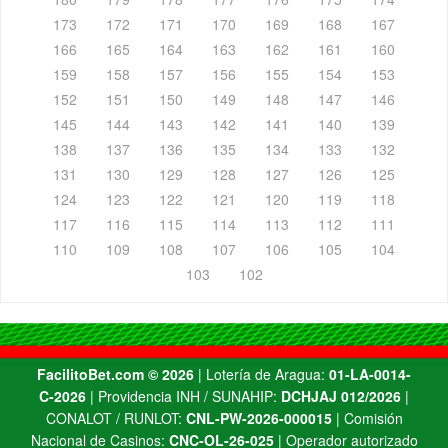
173
172
171
170
169
168
167
166
165
164
163
162
161
160
159
158
157
156
155
154
153
152
151
150
149
148
147
146
145
144
143
142
141
140
139
138
137
136
135
134
133
132
131
130
129
128
127
126
125
124
123
122
121
120
119
118
117
116
115
114
113
112
111
110
109
108
107
106
105
104
103
102
FacilitoBet.com ©️ 2026
| Lotería de Aragua:
01-LA-0014-
C-2026
| Providencia INH / SUNAHIP:
DCHJAJ 012/2026
|
CONALOT / RUNLOT:
CNL-PW-2026-000015
| Comisión
Nacional de Casinos:
CNC-OL-26-025
| Operador autorizado