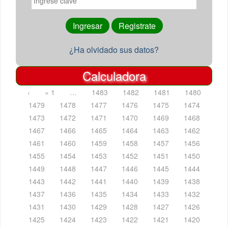
¿Ha olvidado sus datos?
Calculadora
‹
« 1
…
1483
1482
1481
1480
1479
1478
1477
1476
1475
1474
1473
1472
1471
1470
1469
1468
1467
1466
1465
1464
1463
1462
1461
1460
1459
1458
1457
1456
1455
1454
1453
1452
1451
1450
1449
1448
1447
1446
1445
1444
1443
1442
1441
1440
1439
1438
1437
1436
1435
1434
1433
1432
1431
1430
1429
1428
1427
1426
1425
1424
1423
1422
1421
1420