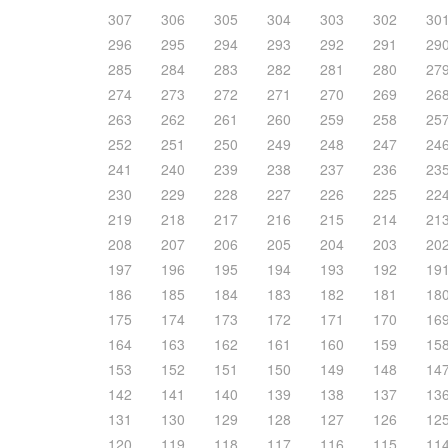
307
306
305
304
303
302
30
296
295
294
293
292
291
29
285
284
283
282
281
280
27
274
273
272
271
270
269
26
263
262
261
260
259
258
25
252
251
250
249
248
247
24
241
240
239
238
237
236
23
230
229
228
227
226
225
22
219
218
217
216
215
214
21
208
207
206
205
204
203
20
197
196
195
194
193
192
19
186
185
184
183
182
181
18
175
174
173
172
171
170
16
164
163
162
161
160
159
15
153
152
151
150
149
148
14
142
141
140
139
138
137
13
131
130
129
128
127
126
12
120
119
118
117
116
115
11