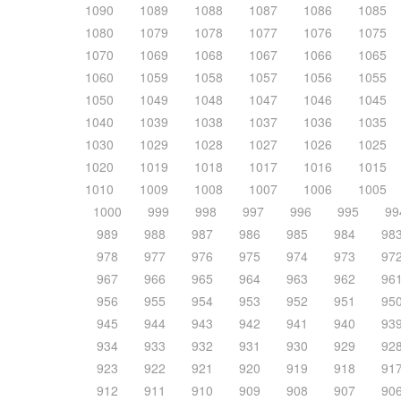
1090
1089
1088
1087
1086
1085
1080
1079
1078
1077
1076
1075
1070
1069
1068
1067
1066
1065
1060
1059
1058
1057
1056
1055
1050
1049
1048
1047
1046
1045
1040
1039
1038
1037
1036
1035
1030
1029
1028
1027
1026
1025
1020
1019
1018
1017
1016
1015
1010
1009
1008
1007
1006
1005
1000
999
998
997
996
995
99
989
988
987
986
985
984
98
978
977
976
975
974
973
97
967
966
965
964
963
962
96
956
955
954
953
952
951
95
945
944
943
942
941
940
93
934
933
932
931
930
929
92
923
922
921
920
919
918
91
912
911
910
909
908
907
90