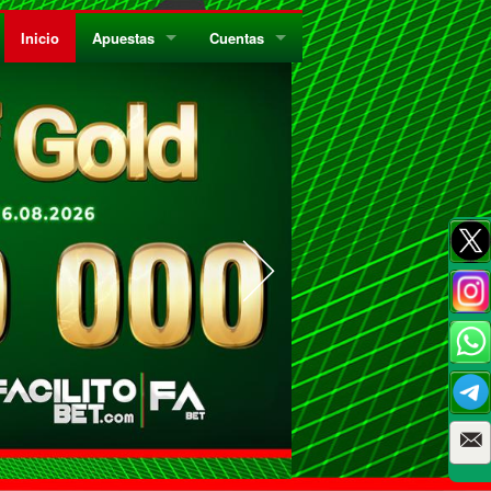
Inicio
Apuestas
Cuentas
¿Quiénes Somos?
Registrate
¿Qué es el Sistema Parley?
Recarga
Privacidad
Retira
Códigos de Conducta
Preguntas Frecuentes
Como Jugar Bingo
Reglas Generales