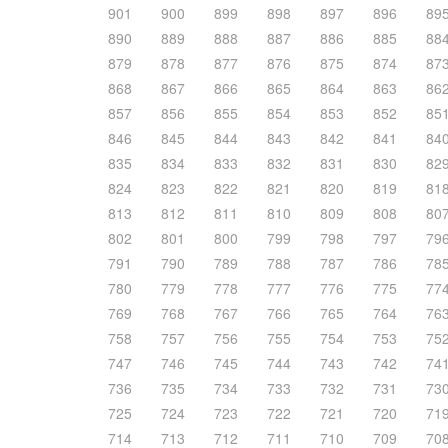
901
900
899
898
897
896
89
890
889
888
887
886
885
88
879
878
877
876
875
874
87
868
867
866
865
864
863
86
857
856
855
854
853
852
85
846
845
844
843
842
841
84
835
834
833
832
831
830
82
824
823
822
821
820
819
81
813
812
811
810
809
808
80
802
801
800
799
798
797
79
791
790
789
788
787
786
78
780
779
778
777
776
775
77
769
768
767
766
765
764
76
758
757
756
755
754
753
75
747
746
745
744
743
742
74
736
735
734
733
732
731
73
725
724
723
722
721
720
71
714
713
712
711
710
709
70