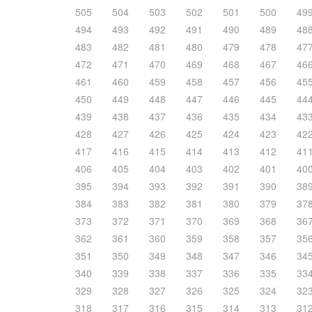
505
504
503
502
501
500
49
494
493
492
491
490
489
48
483
482
481
480
479
478
47
472
471
470
469
468
467
46
461
460
459
458
457
456
45
450
449
448
447
446
445
44
439
438
437
436
435
434
43
428
427
426
425
424
423
42
417
416
415
414
413
412
41
406
405
404
403
402
401
40
395
394
393
392
391
390
38
384
383
382
381
380
379
37
373
372
371
370
369
368
36
362
361
360
359
358
357
35
351
350
349
348
347
346
34
340
339
338
337
336
335
33
329
328
327
326
325
324
32
318
317
316
315
314
313
31