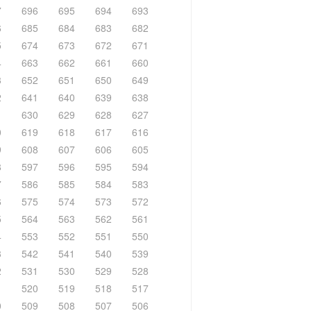
7
696
695
694
693
6
685
684
683
682
5
674
673
672
671
4
663
662
661
660
3
652
651
650
649
2
641
640
639
638
1
630
629
628
627
0
619
618
617
616
9
608
607
606
605
8
597
596
595
594
7
586
585
584
583
6
575
574
573
572
5
564
563
562
561
4
553
552
551
550
3
542
541
540
539
2
531
530
529
528
1
520
519
518
517
0
509
508
507
506