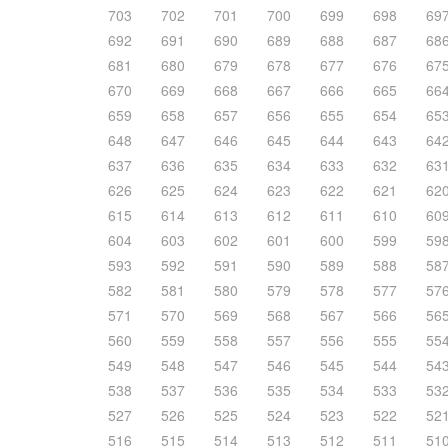
703
702
701
700
699
698
69
692
691
690
689
688
687
68
681
680
679
678
677
676
67
670
669
668
667
666
665
66
659
658
657
656
655
654
65
648
647
646
645
644
643
64
637
636
635
634
633
632
63
626
625
624
623
622
621
62
615
614
613
612
611
610
60
604
603
602
601
600
599
59
593
592
591
590
589
588
58
582
581
580
579
578
577
57
571
570
569
568
567
566
56
560
559
558
557
556
555
55
549
548
547
546
545
544
54
538
537
536
535
534
533
53
527
526
525
524
523
522
52
516
515
514
513
512
511
51