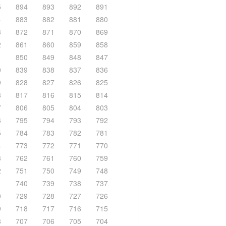
5
894
893
892
891
4
883
882
881
880
3
872
871
870
869
2
861
860
859
858
1
850
849
848
847
0
839
838
837
836
9
828
827
826
825
8
817
816
815
814
7
806
805
804
803
6
795
794
793
792
5
784
783
782
781
4
773
772
771
770
3
762
761
760
759
2
751
750
749
748
1
740
739
738
737
0
729
728
727
726
9
718
717
716
715
8
707
706
705
704