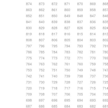
874
873
872
871
870
869
86
863
862
861
860
859
858
85
852
851
850
849
848
847
84
841
840
839
838
837
836
83
830
829
828
827
826
825
82
819
818
817
816
815
814
81
808
807
806
805
804
803
80
797
796
795
794
793
792
79
786
785
784
783
782
781
78
775
774
773
772
771
770
76
764
763
762
761
760
759
75
753
752
751
750
749
748
74
742
741
740
739
738
737
73
731
730
729
728
727
726
72
720
719
718
717
716
715
71
709
708
707
706
705
704
70
698
697
696
695
694
693
69
687
686
685
684
683
682
68