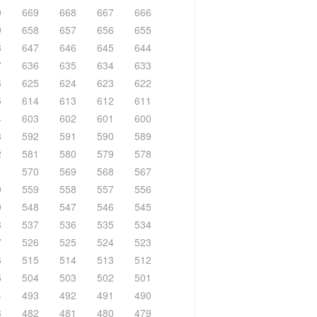
0
669
668
667
666
9
658
657
656
655
8
647
646
645
644
7
636
635
634
633
6
625
624
623
622
5
614
613
612
611
4
603
602
601
600
3
592
591
590
589
2
581
580
579
578
1
570
569
568
567
0
559
558
557
556
9
548
547
546
545
8
537
536
535
534
7
526
525
524
523
6
515
514
513
512
5
504
503
502
501
4
493
492
491
490
3
482
481
480
479