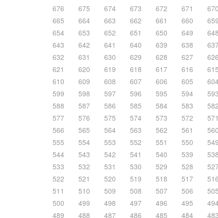
676
675
674
673
672
671
67
665
664
663
662
661
660
65
654
653
652
651
650
649
64
643
642
641
640
639
638
63
632
631
630
629
628
627
62
621
620
619
618
617
616
61
610
609
608
607
606
605
60
599
598
597
596
595
594
59
588
587
586
585
584
583
58
577
576
575
574
573
572
57
566
565
564
563
562
561
56
555
554
553
552
551
550
54
544
543
542
541
540
539
53
533
532
531
530
529
528
52
522
521
520
519
518
517
51
511
510
509
508
507
506
50
500
499
498
497
496
495
49
489
488
487
486
485
484
48