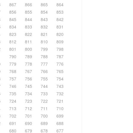
8
867
866
865
864
7
856
855
854
853
6
845
844
843
842
5
834
833
832
831
4
823
822
821
820
3
812
811
810
809
2
801
800
799
798
1
790
789
788
787
0
779
778
777
776
9
768
767
766
765
8
757
756
755
754
7
746
745
744
743
6
735
734
733
732
5
724
723
722
721
4
713
712
711
710
3
702
701
700
699
2
691
690
689
688
1
680
679
678
677