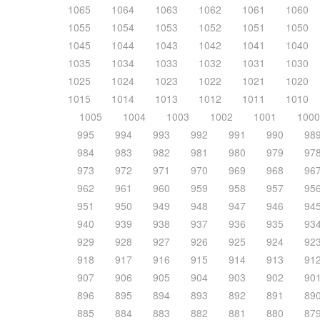
1065
1064
1063
1062
1061
1060
1055
1054
1053
1052
1051
1050
1045
1044
1043
1042
1041
1040
1035
1034
1033
1032
1031
1030
1025
1024
1023
1022
1021
1020
1015
1014
1013
1012
1011
1010
1005
1004
1003
1002
1001
1000
995
994
993
992
991
990
98
984
983
982
981
980
979
97
973
972
971
970
969
968
96
962
961
960
959
958
957
95
951
950
949
948
947
946
94
940
939
938
937
936
935
93
929
928
927
926
925
924
92
918
917
916
915
914
913
91
907
906
905
904
903
902
90
896
895
894
893
892
891
89
885
884
883
882
881
880
87