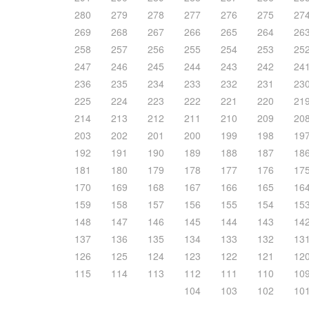
280
279
278
277
276
275
27
269
268
267
266
265
264
26
258
257
256
255
254
253
25
247
246
245
244
243
242
24
236
235
234
233
232
231
23
225
224
223
222
221
220
21
214
213
212
211
210
209
20
203
202
201
200
199
198
19
192
191
190
189
188
187
18
181
180
179
178
177
176
17
170
169
168
167
166
165
16
159
158
157
156
155
154
15
148
147
146
145
144
143
14
137
136
135
134
133
132
13
126
125
124
123
122
121
12
115
114
113
112
111
110
10
104
103
102
10