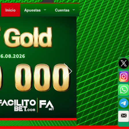
Inicio
Apuestas
Cuentas
¿Quiénes Somos?
Registrate
¿Qué es el Sistema Parley?
Recarga
Privacidad
Retira
Códigos de Conducta
Preguntas Frecuentes
Como Jugar Bingo
Reglas Generales