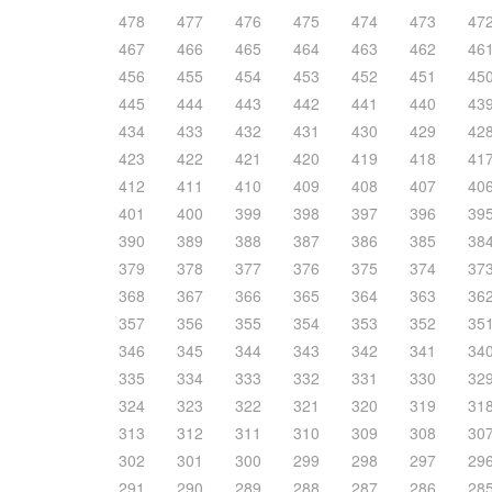
478
477
476
475
474
473
47
467
466
465
464
463
462
46
456
455
454
453
452
451
45
445
444
443
442
441
440
43
434
433
432
431
430
429
42
423
422
421
420
419
418
41
412
411
410
409
408
407
40
401
400
399
398
397
396
39
390
389
388
387
386
385
38
379
378
377
376
375
374
37
368
367
366
365
364
363
36
357
356
355
354
353
352
35
346
345
344
343
342
341
34
335
334
333
332
331
330
32
324
323
322
321
320
319
31
313
312
311
310
309
308
30
302
301
300
299
298
297
29
291
290
289
288
287
286
28