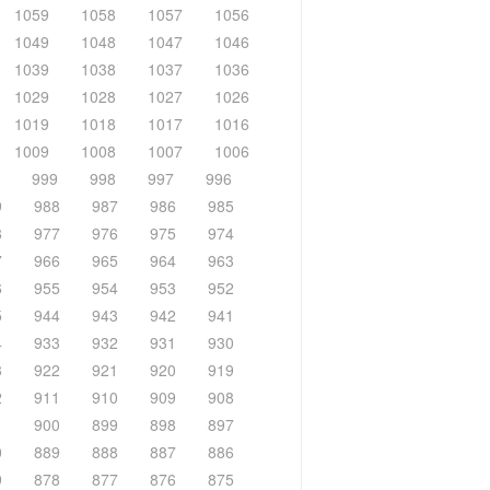
1059
1058
1057
1056
1049
1048
1047
1046
1039
1038
1037
1036
1029
1028
1027
1026
1019
1018
1017
1016
1009
1008
1007
1006
999
998
997
996
9
988
987
986
985
8
977
976
975
974
7
966
965
964
963
6
955
954
953
952
5
944
943
942
941
4
933
932
931
930
3
922
921
920
919
2
911
910
909
908
1
900
899
898
897
0
889
888
887
886
9
878
877
876
875