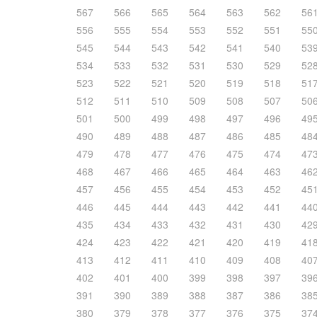
567
566
565
564
563
562
56
556
555
554
553
552
551
55
545
544
543
542
541
540
53
534
533
532
531
530
529
52
523
522
521
520
519
518
51
512
511
510
509
508
507
50
501
500
499
498
497
496
49
490
489
488
487
486
485
48
479
478
477
476
475
474
47
468
467
466
465
464
463
46
457
456
455
454
453
452
45
446
445
444
443
442
441
44
435
434
433
432
431
430
42
424
423
422
421
420
419
41
413
412
411
410
409
408
40
402
401
400
399
398
397
39
391
390
389
388
387
386
38
380
379
378
377
376
375
37