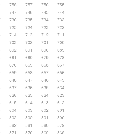
9
758
757
756
755
8
747
746
745
744
7
736
735
734
733
6
725
724
723
722
5
714
713
712
711
4
703
702
701
700
3
692
691
690
689
2
681
680
679
678
1
670
669
668
667
0
659
658
657
656
9
648
647
646
645
8
637
636
635
634
7
626
625
624
623
6
615
614
613
612
5
604
603
602
601
4
593
592
591
590
3
582
581
580
579
2
571
570
569
568