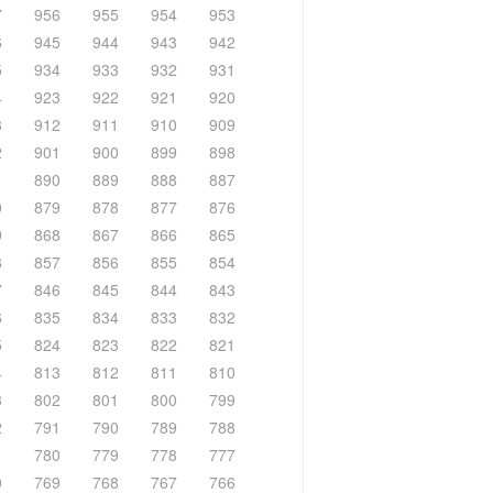
7
956
955
954
953
6
945
944
943
942
5
934
933
932
931
4
923
922
921
920
3
912
911
910
909
2
901
900
899
898
1
890
889
888
887
0
879
878
877
876
9
868
867
866
865
8
857
856
855
854
7
846
845
844
843
6
835
834
833
832
5
824
823
822
821
4
813
812
811
810
3
802
801
800
799
2
791
790
789
788
1
780
779
778
777
0
769
768
767
766