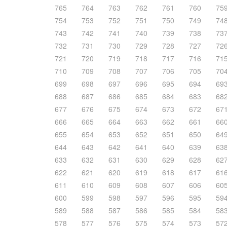
765
764
763
762
761
760
75
754
753
752
751
750
749
74
743
742
741
740
739
738
73
732
731
730
729
728
727
72
721
720
719
718
717
716
71
710
709
708
707
706
705
70
699
698
697
696
695
694
69
688
687
686
685
684
683
68
677
676
675
674
673
672
67
666
665
664
663
662
661
66
655
654
653
652
651
650
64
644
643
642
641
640
639
63
633
632
631
630
629
628
62
622
621
620
619
618
617
61
611
610
609
608
607
606
60
600
599
598
597
596
595
59
589
588
587
586
585
584
58
578
577
576
575
574
573
57