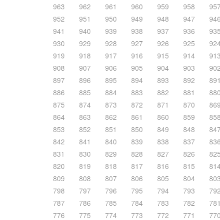
963
962
961
960
959
958
95
952
951
950
949
948
947
94
941
940
939
938
937
936
93
930
929
928
927
926
925
92
919
918
917
916
915
914
91
908
907
906
905
904
903
90
897
896
895
894
893
892
89
886
885
884
883
882
881
88
875
874
873
872
871
870
86
864
863
862
861
860
859
85
853
852
851
850
849
848
84
842
841
840
839
838
837
83
831
830
829
828
827
826
82
820
819
818
817
816
815
81
809
808
807
806
805
804
80
798
797
796
795
794
793
79
787
786
785
784
783
782
78
776
775
774
773
772
771
77