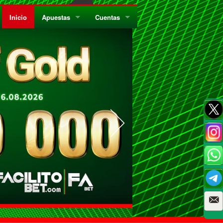
Inicio
Apuestas
Cuentas
¿Quiénes Somos?
Registrate
¿Qué es el Sistema Parley?
Recarga
Privacidad
Retira
Códigos de Conducta
Preguntas Frecuentes
Como Jugar Bingo
Reglas Generales