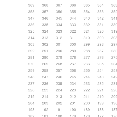
369
368
367
366
365
364
36
358
357
356
355
354
353
35
347
346
345
344
343
342
34
336
335
334
333
332
331
33
325
324
323
322
321
320
31
314
313
312
311
310
309
30
303
302
301
300
299
298
29
292
291
290
289
288
287
28
281
280
279
278
277
276
27
270
269
268
267
266
265
26
259
258
257
256
255
254
25
248
247
246
245
244
243
24
237
236
235
234
233
232
23
226
225
224
223
222
221
22
215
214
213
212
211
210
20
204
203
202
201
200
199
19
193
192
191
190
189
188
18
182
181
180
179
178
177
17