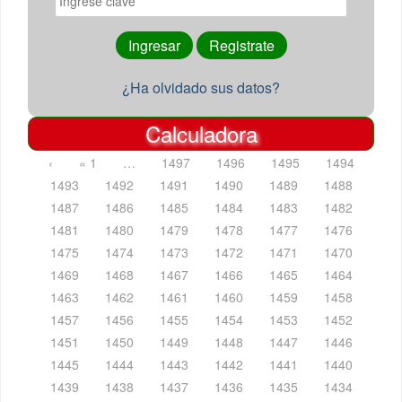
¿Ha olvidado sus datos?
Calculadora
‹
« 1
…
1497
1496
1495
1494
1493
1492
1491
1490
1489
1488
1487
1486
1485
1484
1483
1482
1481
1480
1479
1478
1477
1476
1475
1474
1473
1472
1471
1470
1469
1468
1467
1466
1465
1464
1463
1462
1461
1460
1459
1458
1457
1456
1455
1454
1453
1452
1451
1450
1449
1448
1447
1446
1445
1444
1443
1442
1441
1440
1439
1438
1437
1436
1435
1434