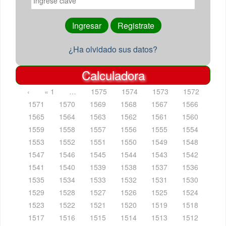
¿Ha olvidado sus datos?
Calculadora
‹
« 1
…
1575
1574
1573
1572
1571
1570
1569
1568
1567
1566
1565
1564
1563
1562
1561
1560
1559
1558
1557
1556
1555
1554
1553
1552
1551
1550
1549
1548
1547
1546
1545
1544
1543
1542
1541
1540
1539
1538
1537
1536
1535
1534
1533
1532
1531
1530
1529
1528
1527
1526
1525
1524
1523
1522
1521
1520
1519
1518
1517
1516
1515
1514
1513
1512