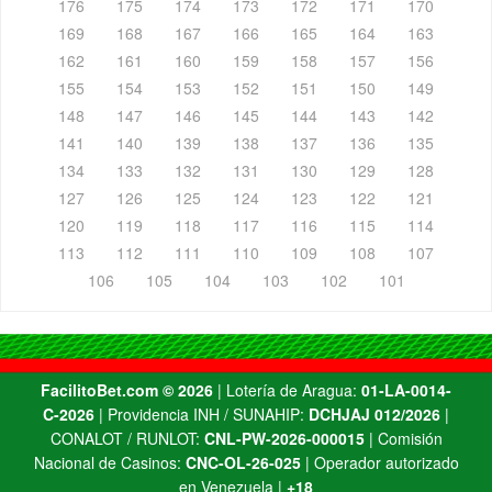
176
175
174
173
172
171
170
169
168
167
166
165
164
163
162
161
160
159
158
157
156
155
154
153
152
151
150
149
148
147
146
145
144
143
142
141
140
139
138
137
136
135
134
133
132
131
130
129
128
127
126
125
124
123
122
121
120
119
118
117
116
115
114
113
112
111
110
109
108
107
106
105
104
103
102
101
FacilitoBet.com ©️ 2026
| Lotería de Aragua:
01-LA-0014-
C-2026
| Providencia INH / SUNAHIP:
DCHJAJ 012/2026
|
CONALOT / RUNLOT:
CNL-PW-2026-000015
| Comisión
Nacional de Casinos:
CNC-OL-26-025
| Operador autorizado
en Venezuela |
+18