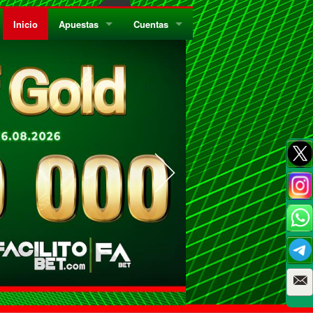
Inicio
Apuestas
Cuentas
¿Quiénes Somos?
Registrate
¿Qué es el Sistema Parley?
Recarga
Privacidad
Retira
Códigos de Conducta
Preguntas Frecuentes
Como Jugar Bingo
Reglas Generales