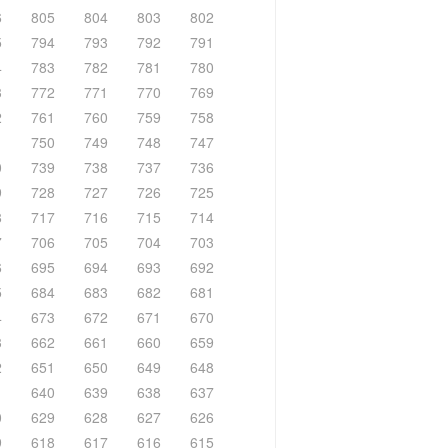
6
805
804
803
802
5
794
793
792
791
4
783
782
781
780
3
772
771
770
769
2
761
760
759
758
1
750
749
748
747
0
739
738
737
736
9
728
727
726
725
8
717
716
715
714
7
706
705
704
703
6
695
694
693
692
5
684
683
682
681
4
673
672
671
670
3
662
661
660
659
2
651
650
649
648
1
640
639
638
637
0
629
628
627
626
9
618
617
616
615