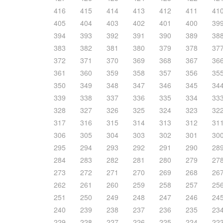
416
415
414
413
412
411
41
405
404
403
402
401
400
39
394
393
392
391
390
389
38
383
382
381
380
379
378
37
372
371
370
369
368
367
36
361
360
359
358
357
356
35
350
349
348
347
346
345
34
339
338
337
336
335
334
33
328
327
326
325
324
323
32
317
316
315
314
313
312
31
306
305
304
303
302
301
30
295
294
293
292
291
290
28
284
283
282
281
280
279
27
273
272
271
270
269
268
26
262
261
260
259
258
257
25
251
250
249
248
247
246
24
240
239
238
237
236
235
23
229
228
227
226
225
224
22