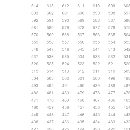
614
613
612
611
610
609
60
603
602
601
600
599
598
59
592
591
590
589
588
587
58
581
580
579
578
577
576
57
570
569
568
567
566
565
56
559
558
557
556
555
554
55
548
547
546
545
544
543
54
537
536
535
534
533
532
53
526
525
524
523
522
521
52
515
514
513
512
511
510
50
504
503
502
501
500
499
49
493
492
491
490
489
488
48
482
481
480
479
478
477
47
471
470
469
468
467
466
46
460
459
458
457
456
455
45
449
448
447
446
445
444
44
438
437
436
435
434
433
43
427
426
425
424
423
422
42