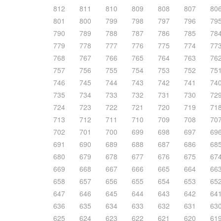
812
811
810
809
808
807
80
801
800
799
798
797
796
79
790
789
788
787
786
785
78
779
778
777
776
775
774
77
768
767
766
765
764
763
76
757
756
755
754
753
752
75
746
745
744
743
742
741
74
735
734
733
732
731
730
72
724
723
722
721
720
719
71
713
712
711
710
709
708
70
702
701
700
699
698
697
69
691
690
689
688
687
686
68
680
679
678
677
676
675
67
669
668
667
666
665
664
66
658
657
656
655
654
653
65
647
646
645
644
643
642
64
636
635
634
633
632
631
63
625
624
623
622
621
620
61