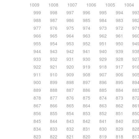
1009
1008
1007
1006
1005
1004
999
998
997
996
995
994
99
988
987
986
985
984
983
98
977
976
975
974
973
972
97
966
965
964
963
962
961
96
955
954
953
952
951
950
94
944
943
942
941
940
939
93
933
932
931
930
929
928
92
922
921
920
919
918
917
91
911
910
909
908
907
906
90
900
899
898
897
896
895
89
889
888
887
886
885
884
88
878
877
876
875
874
873
87
867
866
865
864
863
862
86
856
855
854
853
852
851
85
845
844
843
842
841
840
83
834
833
832
831
830
829
82
823
822
821
820
819
818
81