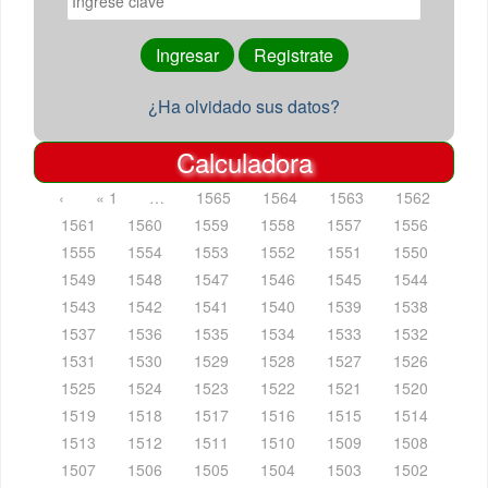
¿Ha olvidado sus datos?
Calculadora
‹
« 1
…
1565
1564
1563
1562
1561
1560
1559
1558
1557
1556
1555
1554
1553
1552
1551
1550
1549
1548
1547
1546
1545
1544
1543
1542
1541
1540
1539
1538
1537
1536
1535
1534
1533
1532
1531
1530
1529
1528
1527
1526
1525
1524
1523
1522
1521
1520
1519
1518
1517
1516
1515
1514
1513
1512
1511
1510
1509
1508
1507
1506
1505
1504
1503
1502