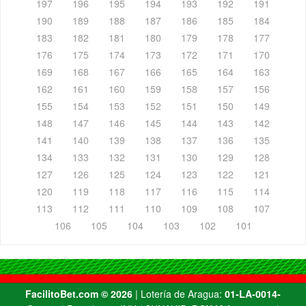
197
196
195
194
193
192
191
190
189
188
187
186
185
184
183
182
181
180
179
178
177
176
175
174
173
172
171
170
169
168
167
166
165
164
163
162
161
160
159
158
157
156
155
154
153
152
151
150
149
148
147
146
145
144
143
142
141
140
139
138
137
136
135
134
133
132
131
130
129
128
127
126
125
124
123
122
121
120
119
118
117
116
115
114
113
112
111
110
109
108
107
106
105
104
103
102
101
FacilitoBet.com ©️ 2026
| Lotería de Aragua:
01-LA-0014-