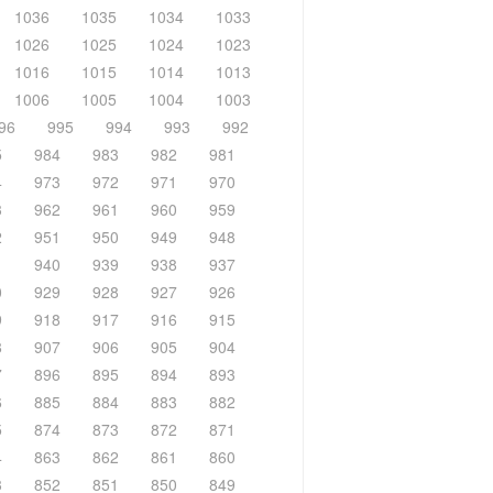
1036
1035
1034
1033
1026
1025
1024
1023
1016
1015
1014
1013
1006
1005
1004
1003
96
995
994
993
992
5
984
983
982
981
4
973
972
971
970
3
962
961
960
959
2
951
950
949
948
1
940
939
938
937
0
929
928
927
926
9
918
917
916
915
8
907
906
905
904
7
896
895
894
893
6
885
884
883
882
5
874
873
872
871
4
863
862
861
860
3
852
851
850
849