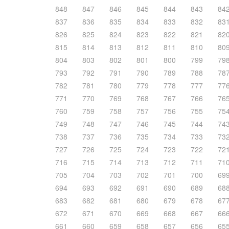
848
847
846
845
844
843
84
837
836
835
834
833
832
83
826
825
824
823
822
821
82
815
814
813
812
811
810
80
804
803
802
801
800
799
79
793
792
791
790
789
788
78
782
781
780
779
778
777
77
771
770
769
768
767
766
76
760
759
758
757
756
755
75
749
748
747
746
745
744
74
738
737
736
735
734
733
73
727
726
725
724
723
722
72
716
715
714
713
712
711
71
705
704
703
702
701
700
69
694
693
692
691
690
689
68
683
682
681
680
679
678
67
672
671
670
669
668
667
66
661
660
659
658
657
656
65