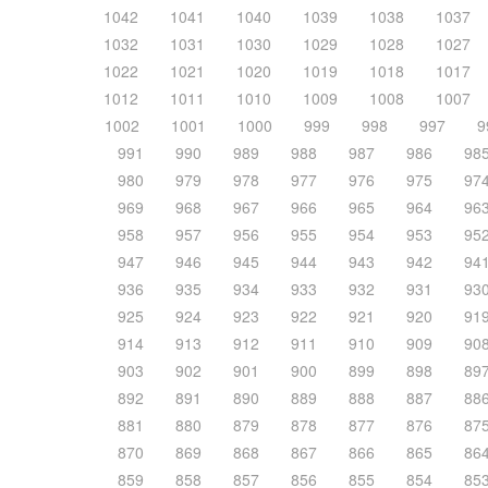
1042
1041
1040
1039
1038
1037
1032
1031
1030
1029
1028
1027
1022
1021
1020
1019
1018
1017
1012
1011
1010
1009
1008
1007
1002
1001
1000
999
998
997
9
991
990
989
988
987
986
98
980
979
978
977
976
975
97
969
968
967
966
965
964
96
958
957
956
955
954
953
95
947
946
945
944
943
942
94
936
935
934
933
932
931
93
925
924
923
922
921
920
91
914
913
912
911
910
909
90
903
902
901
900
899
898
89
892
891
890
889
888
887
88
881
880
879
878
877
876
87
870
869
868
867
866
865
86
859
858
857
856
855
854
85