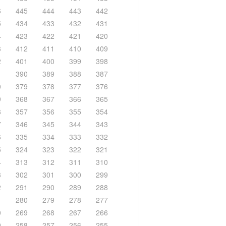
6
445
444
443
442
5
434
433
432
431
4
423
422
421
420
3
412
411
410
409
2
401
400
399
398
1
390
389
388
387
0
379
378
377
376
9
368
367
366
365
8
357
356
355
354
7
346
345
344
343
6
335
334
333
332
5
324
323
322
321
4
313
312
311
310
3
302
301
300
299
2
291
290
289
288
1
280
279
278
277
0
269
268
267
266
9
258
257
256
255