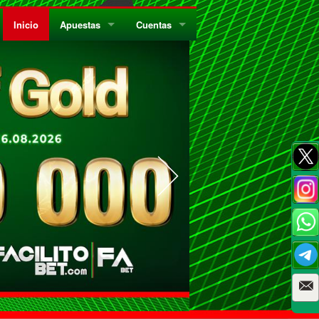
Inicio
Apuestas
Cuentas
¿Quiénes Somos?
Registrate
¿Qué es el Sistema Parley?
Recarga
Privacidad
Retira
Códigos de Conducta
Preguntas Frecuentes
Como Jugar Bingo
Reglas Generales