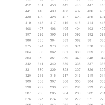
452
451
450
449
448
447
44
441
440
439
438
437
436
43
430
429
428
427
426
425
42
419
418
417
416
415
414
41
408
407
406
405
404
403
40
397
396
395
394
393
392
39
386
385
384
383
382
381
38
375
374
373
372
371
370
36
364
363
362
361
360
359
35
353
352
351
350
349
348
34
342
341
340
339
338
337
33
331
330
329
328
327
326
32
320
319
318
317
316
315
31
309
308
307
306
305
304
30
298
297
296
295
294
293
29
287
286
285
284
283
282
28
276
275
274
273
272
271
27
265
264
263
262
261
260
25