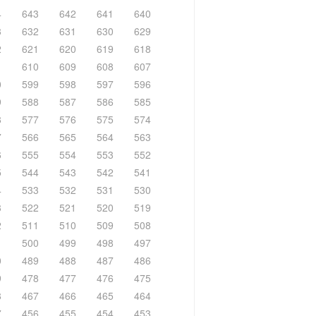
4
643
642
641
640
3
632
631
630
629
2
621
620
619
618
1
610
609
608
607
0
599
598
597
596
9
588
587
586
585
8
577
576
575
574
7
566
565
564
563
6
555
554
553
552
5
544
543
542
541
4
533
532
531
530
3
522
521
520
519
2
511
510
509
508
1
500
499
498
497
0
489
488
487
486
9
478
477
476
475
8
467
466
465
464
7
456
455
454
453