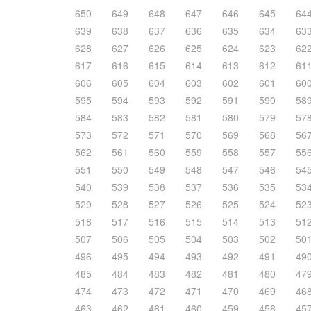
650
649
648
647
646
645
64
639
638
637
636
635
634
63
628
627
626
625
624
623
62
617
616
615
614
613
612
61
606
605
604
603
602
601
60
595
594
593
592
591
590
58
584
583
582
581
580
579
57
573
572
571
570
569
568
56
562
561
560
559
558
557
55
551
550
549
548
547
546
54
540
539
538
537
536
535
53
529
528
527
526
525
524
52
518
517
516
515
514
513
51
507
506
505
504
503
502
50
496
495
494
493
492
491
49
485
484
483
482
481
480
47
474
473
472
471
470
469
46
463
462
461
460
459
458
45