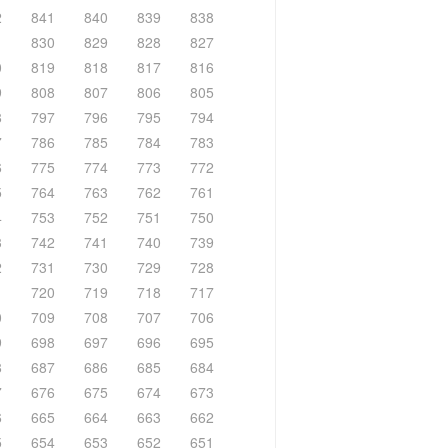
2
841
840
839
838
1
830
829
828
827
0
819
818
817
816
9
808
807
806
805
8
797
796
795
794
7
786
785
784
783
6
775
774
773
772
5
764
763
762
761
4
753
752
751
750
3
742
741
740
739
2
731
730
729
728
1
720
719
718
717
0
709
708
707
706
9
698
697
696
695
8
687
686
685
684
7
676
675
674
673
6
665
664
663
662
5
654
653
652
651