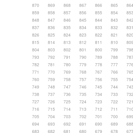
870
869
868
867
866
865
86
859
858
857
856
855
854
85
848
847
846
845
844
843
84
837
836
835
834
833
832
83
826
825
824
823
822
821
82
815
814
813
812
811
810
80
804
803
802
801
800
799
79
793
792
791
790
789
788
78
782
781
780
779
778
777
77
771
770
769
768
767
766
76
760
759
758
757
756
755
75
749
748
747
746
745
744
74
738
737
736
735
734
733
73
727
726
725
724
723
722
72
716
715
714
713
712
711
71
705
704
703
702
701
700
69
694
693
692
691
690
689
68
683
682
681
680
679
678
67