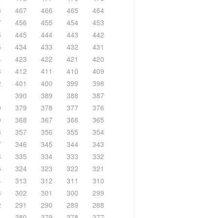
8
467
466
465
464
7
456
455
454
453
6
445
444
443
442
5
434
433
432
431
4
423
422
421
420
3
412
411
410
409
2
401
400
399
398
1
390
389
388
387
0
379
378
377
376
9
368
367
366
365
8
357
356
355
354
7
346
345
344
343
6
335
334
333
332
5
324
323
322
321
4
313
312
311
310
3
302
301
300
299
2
291
290
289
288
1
280
279
278
277