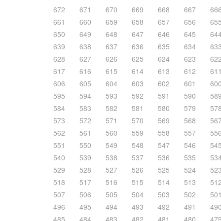
672
671
670
669
668
667
66
661
660
659
658
657
656
65
650
649
648
647
646
645
64
639
638
637
636
635
634
63
628
627
626
625
624
623
62
617
616
615
614
613
612
61
606
605
604
603
602
601
60
595
594
593
592
591
590
58
584
583
582
581
580
579
57
573
572
571
570
569
568
56
562
561
560
559
558
557
55
551
550
549
548
547
546
54
540
539
538
537
536
535
53
529
528
527
526
525
524
52
518
517
516
515
514
513
51
507
506
505
504
503
502
50
496
495
494
493
492
491
49
485
484
483
482
481
480
47