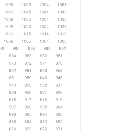
1056
1055
1054
1053
1046
1045
1044
1043
1036
1035
1034
1033
1026
1025
1024
1023
1016
1015
1014
1013
1006
1005
1004
1003
96
995
994
993
992
5
984
983
982
981
4
973
972
971
970
3
962
961
960
959
2
951
950
949
948
1
940
939
938
937
0
929
928
927
926
9
918
917
916
915
8
907
906
905
904
7
896
895
894
893
6
885
884
883
882
5
874
873
872
871