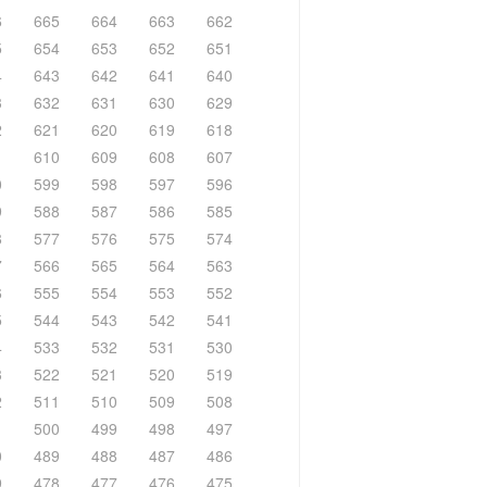
6
665
664
663
662
5
654
653
652
651
4
643
642
641
640
3
632
631
630
629
2
621
620
619
618
1
610
609
608
607
0
599
598
597
596
9
588
587
586
585
8
577
576
575
574
7
566
565
564
563
6
555
554
553
552
5
544
543
542
541
4
533
532
531
530
3
522
521
520
519
2
511
510
509
508
1
500
499
498
497
0
489
488
487
486
9
478
477
476
475