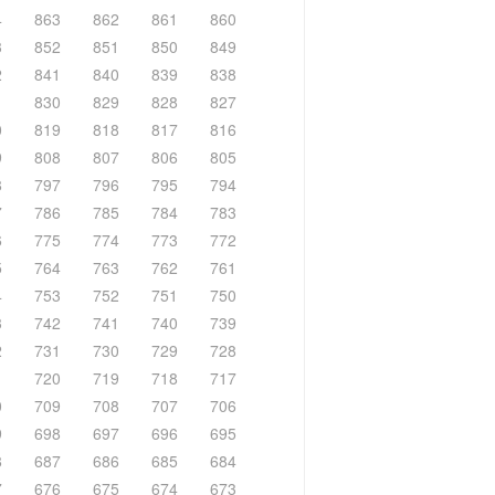
4
863
862
861
860
3
852
851
850
849
2
841
840
839
838
1
830
829
828
827
0
819
818
817
816
9
808
807
806
805
8
797
796
795
794
7
786
785
784
783
6
775
774
773
772
5
764
763
762
761
4
753
752
751
750
3
742
741
740
739
2
731
730
729
728
1
720
719
718
717
0
709
708
707
706
9
698
697
696
695
8
687
686
685
684
7
676
675
674
673