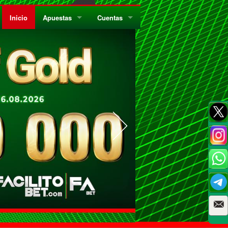
Inicio
Apuestas
Cuentas
¿Quiénes Somos?
Registrate
¿Qué es el Sistema Parley?
Recarga
Privacidad
Retira
Códigos de Conducta
Preguntas Frecuentes
Como Jugar Bingo
Reglas Generales