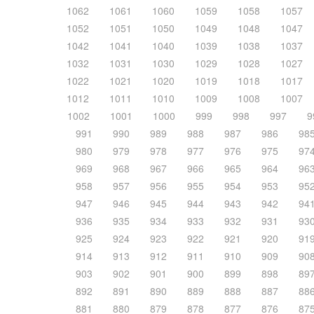
1062
1061
1060
1059
1058
1057
1052
1051
1050
1049
1048
1047
1042
1041
1040
1039
1038
1037
1032
1031
1030
1029
1028
1027
1022
1021
1020
1019
1018
1017
1012
1011
1010
1009
1008
1007
1002
1001
1000
999
998
997
9
991
990
989
988
987
986
98
980
979
978
977
976
975
97
969
968
967
966
965
964
96
958
957
956
955
954
953
95
947
946
945
944
943
942
94
936
935
934
933
932
931
93
925
924
923
922
921
920
91
914
913
912
911
910
909
90
903
902
901
900
899
898
89
892
891
890
889
888
887
88
881
880
879
878
877
876
87