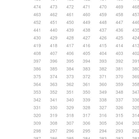
474
473
472
471
470
469
46
463
462
461
460
459
458
45
452
451
450
449
448
447
44
441
440
439
438
437
436
43
430
429
428
427
426
425
42
419
418
417
416
415
414
41
408
407
406
405
404
403
40
397
396
395
394
393
392
39
386
385
384
383
382
381
38
375
374
373
372
371
370
36
364
363
362
361
360
359
35
353
352
351
350
349
348
34
342
341
340
339
338
337
33
331
330
329
328
327
326
32
320
319
318
317
316
315
31
309
308
307
306
305
304
30
298
297
296
295
294
293
29
287
286
285
284
283
282
28