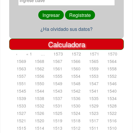
¿Ha olvidado sus datos?
Calculadora
‹
« 1
…
1573
1572
1571
1570
1569
1568
1567
1566
1565
1564
1563
1562
1561
1560
1559
1558
1557
1556
1555
1554
1553
1552
1551
1550
1549
1548
1547
1546
1545
1544
1543
1542
1541
1540
1539
1538
1537
1536
1535
1534
1533
1532
1531
1530
1529
1528
1527
1526
1525
1524
1523
1522
1521
1520
1519
1518
1517
1516
1515
1514
1513
1512
1511
1510