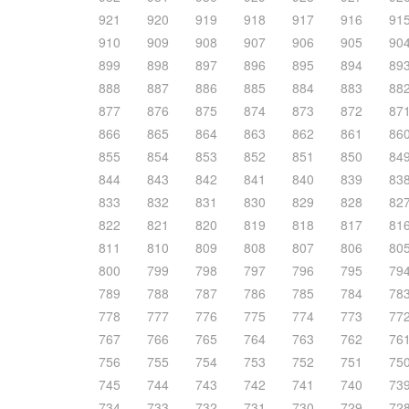
921
920
919
918
917
916
91
910
909
908
907
906
905
90
899
898
897
896
895
894
89
888
887
886
885
884
883
88
877
876
875
874
873
872
87
866
865
864
863
862
861
86
855
854
853
852
851
850
84
844
843
842
841
840
839
83
833
832
831
830
829
828
82
822
821
820
819
818
817
81
811
810
809
808
807
806
80
800
799
798
797
796
795
79
789
788
787
786
785
784
78
778
777
776
775
774
773
77
767
766
765
764
763
762
76
756
755
754
753
752
751
75
745
744
743
742
741
740
73
734
733
732
731
730
729
72