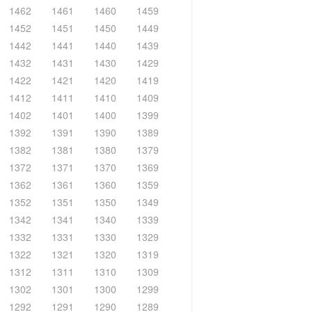
1462
1461
1460
1459
1452
1451
1450
1449
1442
1441
1440
1439
1432
1431
1430
1429
1422
1421
1420
1419
1412
1411
1410
1409
1402
1401
1400
1399
1392
1391
1390
1389
1382
1381
1380
1379
1372
1371
1370
1369
1362
1361
1360
1359
1352
1351
1350
1349
1342
1341
1340
1339
1332
1331
1330
1329
1322
1321
1320
1319
1312
1311
1310
1309
1302
1301
1300
1299
1292
1291
1290
1289