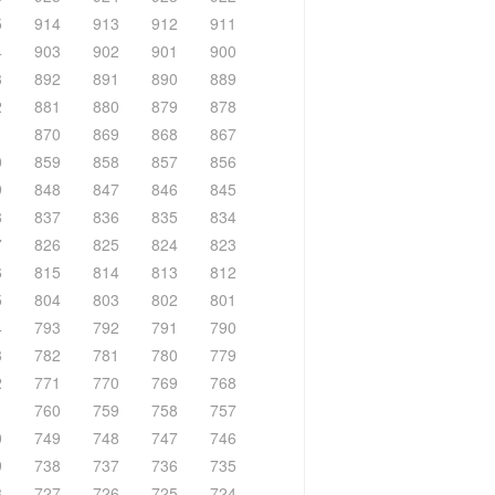
5
914
913
912
911
4
903
902
901
900
3
892
891
890
889
2
881
880
879
878
1
870
869
868
867
0
859
858
857
856
9
848
847
846
845
8
837
836
835
834
7
826
825
824
823
6
815
814
813
812
5
804
803
802
801
4
793
792
791
790
3
782
781
780
779
2
771
770
769
768
1
760
759
758
757
0
749
748
747
746
9
738
737
736
735
8
727
726
725
724