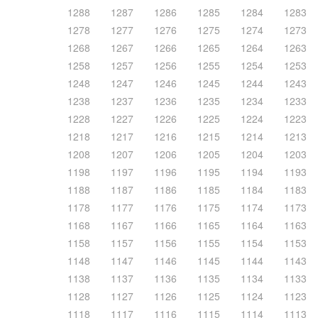
1288
1287
1286
1285
1284
1283
1278
1277
1276
1275
1274
1273
1268
1267
1266
1265
1264
1263
1258
1257
1256
1255
1254
1253
1248
1247
1246
1245
1244
1243
1238
1237
1236
1235
1234
1233
1228
1227
1226
1225
1224
1223
1218
1217
1216
1215
1214
1213
1208
1207
1206
1205
1204
1203
1198
1197
1196
1195
1194
1193
1188
1187
1186
1185
1184
1183
1178
1177
1176
1175
1174
1173
1168
1167
1166
1165
1164
1163
1158
1157
1156
1155
1154
1153
1148
1147
1146
1145
1144
1143
1138
1137
1136
1135
1134
1133
1128
1127
1126
1125
1124
1123
1118
1117
1116
1115
1114
1113