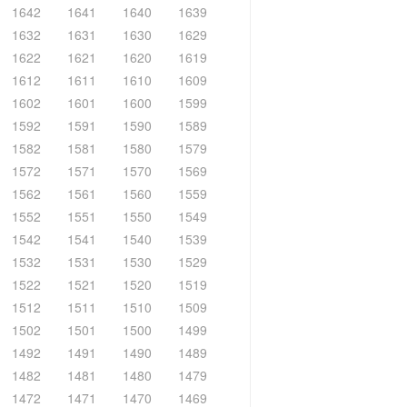
1642
1641
1640
1639
1632
1631
1630
1629
1622
1621
1620
1619
1612
1611
1610
1609
1602
1601
1600
1599
1592
1591
1590
1589
1582
1581
1580
1579
1572
1571
1570
1569
1562
1561
1560
1559
1552
1551
1550
1549
1542
1541
1540
1539
1532
1531
1530
1529
1522
1521
1520
1519
1512
1511
1510
1509
1502
1501
1500
1499
1492
1491
1490
1489
1482
1481
1480
1479
1472
1471
1470
1469