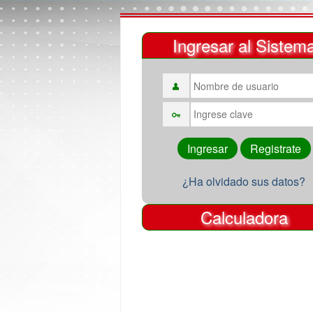
Ingresar al Sistem
¿Ha olvidado sus datos?
Calculadora