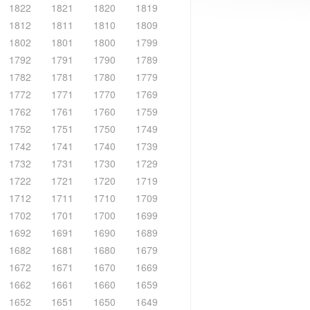
1822
1821
1820
1819
1812
1811
1810
1809
1802
1801
1800
1799
1792
1791
1790
1789
1782
1781
1780
1779
1772
1771
1770
1769
1762
1761
1760
1759
1752
1751
1750
1749
1742
1741
1740
1739
1732
1731
1730
1729
1722
1721
1720
1719
1712
1711
1710
1709
1702
1701
1700
1699
1692
1691
1690
1689
1682
1681
1680
1679
1672
1671
1670
1669
1662
1661
1660
1659
1652
1651
1650
1649