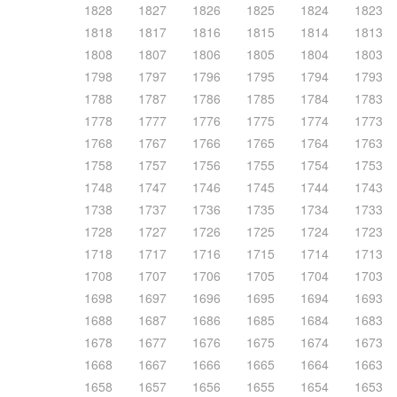
1828
1827
1826
1825
1824
1823
1818
1817
1816
1815
1814
1813
1808
1807
1806
1805
1804
1803
1798
1797
1796
1795
1794
1793
1788
1787
1786
1785
1784
1783
1778
1777
1776
1775
1774
1773
1768
1767
1766
1765
1764
1763
1758
1757
1756
1755
1754
1753
1748
1747
1746
1745
1744
1743
1738
1737
1736
1735
1734
1733
1728
1727
1726
1725
1724
1723
1718
1717
1716
1715
1714
1713
1708
1707
1706
1705
1704
1703
1698
1697
1696
1695
1694
1693
1688
1687
1686
1685
1684
1683
1678
1677
1676
1675
1674
1673
1668
1667
1666
1665
1664
1663
1658
1657
1656
1655
1654
1653