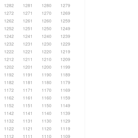
1282
1281
1280
1279
1272
1271
1270
1269
1262
1261
1260
1259
1252
1251
1250
1249
1242
1241
1240
1239
1232
1231
1230
1229
1222
1221
1220
1219
1212
1211
1210
1209
1202
1201
1200
1199
1192
1191
1190
1189
1182
1181
1180
1179
1172
1171
1170
1169
1162
1161
1160
1159
1152
1151
1150
1149
1142
1141
1140
1139
1132
1131
1130
1129
1122
1121
1120
1119
1112
1111
1110
1109