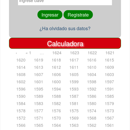
¿Ha olvidado sus datos?
Calculadora
‹
« 1
…
1624
1623
1622
1621
1620
1619
1618
1617
1616
1615
1614
1613
1612
1611
1610
1609
1608
1607
1606
1605
1604
1603
1602
1601
1600
1599
1598
1597
1596
1595
1594
1593
1592
1591
1590
1589
1588
1587
1586
1585
1584
1583
1582
1581
1580
1579
1578
1577
1576
1575
1574
1573
1572
1571
1570
1569
1568
1567
1566
1565
1564
1563
1562
1561