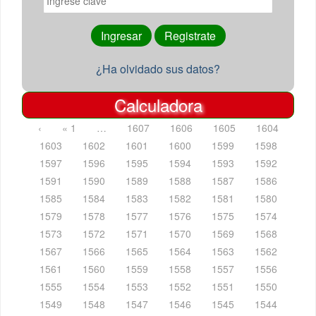
¿Ha olvidado sus datos?
Calculadora
‹
« 1
…
1607
1606
1605
1604
1603
1602
1601
1600
1599
1598
1597
1596
1595
1594
1593
1592
1591
1590
1589
1588
1587
1586
1585
1584
1583
1582
1581
1580
1579
1578
1577
1576
1575
1574
1573
1572
1571
1570
1569
1568
1567
1566
1565
1564
1563
1562
1561
1560
1559
1558
1557
1556
1555
1554
1553
1552
1551
1550
1549
1548
1547
1546
1545
1544