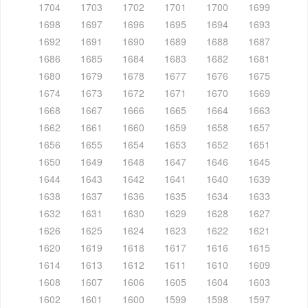
1704
1703
1702
1701
1700
1699
1698
1697
1696
1695
1694
1693
1692
1691
1690
1689
1688
1687
1686
1685
1684
1683
1682
1681
1680
1679
1678
1677
1676
1675
1674
1673
1672
1671
1670
1669
1668
1667
1666
1665
1664
1663
1662
1661
1660
1659
1658
1657
1656
1655
1654
1653
1652
1651
1650
1649
1648
1647
1646
1645
1644
1643
1642
1641
1640
1639
1638
1637
1636
1635
1634
1633
1632
1631
1630
1629
1628
1627
1626
1625
1624
1623
1622
1621
1620
1619
1618
1617
1616
1615
1614
1613
1612
1611
1610
1609
1608
1607
1606
1605
1604
1603
1602
1601
1600
1599
1598
1597