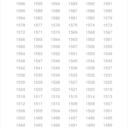
1596
1595
1594
1593
1592
1591
1590
1589
1588
1587
1586
1585
1584
1583
1582
1581
1580
1579
1578
1577
1576
1575
1574
1573
1572
1571
1570
1569
1568
1567
1566
1565
1564
1563
1562
1561
1560
1559
1558
1557
1556
1555
1554
1553
1552
1551
1550
1549
1548
1547
1546
1545
1544
1543
1542
1541
1540
1539
1538
1537
1536
1535
1534
1533
1532
1531
1530
1529
1528
1527
1526
1525
1524
1523
1522
1521
1520
1519
1518
1517
1516
1515
1514
1513
1512
1511
1510
1509
1508
1507
1506
1505
1504
1503
1502
1501
1500
1499
1498
1497
1496
1495
1494
1493
1492
1491
1490
1489