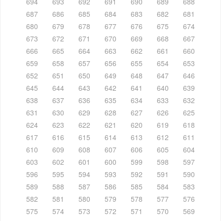
694
693
692
691
690
689
688
687
686
685
684
683
682
681
680
679
678
677
676
675
674
673
672
671
670
669
668
667
666
665
664
663
662
661
660
659
658
657
656
655
654
653
652
651
650
649
648
647
646
645
644
643
642
641
640
639
638
637
636
635
634
633
632
631
630
629
628
627
626
625
624
623
622
621
620
619
618
617
616
615
614
613
612
611
610
609
608
607
606
605
604
603
602
601
600
599
598
597
596
595
594
593
592
591
590
589
588
587
586
585
584
583
582
581
580
579
578
577
576
575
574
573
572
571
570
569