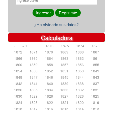
¿Ha olvidado sus datos?
Calculadora
‹
« 1
…
1876
1875
1874
1873
1872
1871
1870
1869
1868
1867
1866
1865
1864
1863
1862
1861
1860
1859
1858
1857
1856
1855
1854
1853
1852
1851
1850
1849
1848
1847
1846
1845
1844
1843
1842
1841
1840
1839
1838
1837
1836
1835
1834
1833
1832
1831
1830
1829
1828
1827
1826
1825
1824
1823
1822
1821
1820
1819
1818
1817
1816
1815
1814
1813