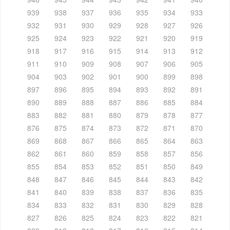
939
938
937
936
935
934
933
932
931
930
929
928
927
926
925
924
923
922
921
920
919
918
917
916
915
914
913
912
911
910
909
908
907
906
905
904
903
902
901
900
899
898
897
896
895
894
893
892
891
890
889
888
887
886
885
884
883
882
881
880
879
878
877
876
875
874
873
872
871
870
869
868
867
866
865
864
863
862
861
860
859
858
857
856
855
854
853
852
851
850
849
848
847
846
845
844
843
842
841
840
839
838
837
836
835
834
833
832
831
830
829
828
827
826
825
824
823
822
821