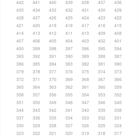
442
441
440
439
438
437
436
435
434
433
432
431
430
429
428
427
426
425
424
423
422
421
420
419
418
417
416
415
414
413
412
411
410
409
408
407
406
405
404
403
402
401
400
399
398
397
396
395
394
393
392
391
390
389
388
387
386
385
384
383
382
381
380
379
378
377
376
375
374
373
372
371
370
369
368
367
366
365
364
363
362
361
360
359
358
357
356
355
354
353
352
351
350
349
348
347
346
345
344
343
342
341
340
339
338
337
336
335
334
333
332
331
330
329
328
327
326
325
324
323
322
321
320
319
318
317