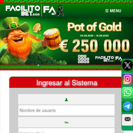
☰ MENU
Inicio
Apuestas
Cuentas
Ingresar al Sistema