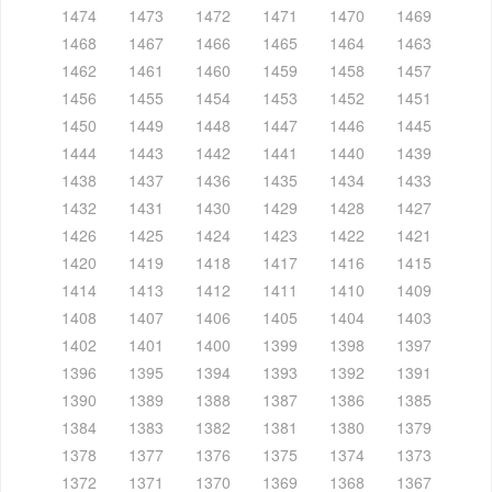
1474
1473
1472
1471
1470
1469
1468
1467
1466
1465
1464
1463
1462
1461
1460
1459
1458
1457
1456
1455
1454
1453
1452
1451
1450
1449
1448
1447
1446
1445
1444
1443
1442
1441
1440
1439
1438
1437
1436
1435
1434
1433
1432
1431
1430
1429
1428
1427
1426
1425
1424
1423
1422
1421
1420
1419
1418
1417
1416
1415
1414
1413
1412
1411
1410
1409
1408
1407
1406
1405
1404
1403
1402
1401
1400
1399
1398
1397
1396
1395
1394
1393
1392
1391
1390
1389
1388
1387
1386
1385
1384
1383
1382
1381
1380
1379
1378
1377
1376
1375
1374
1373
1372
1371
1370
1369
1368
1367