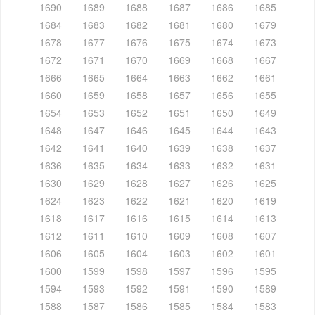
1690
1689
1688
1687
1686
1685
1684
1683
1682
1681
1680
1679
1678
1677
1676
1675
1674
1673
1672
1671
1670
1669
1668
1667
1666
1665
1664
1663
1662
1661
1660
1659
1658
1657
1656
1655
1654
1653
1652
1651
1650
1649
1648
1647
1646
1645
1644
1643
1642
1641
1640
1639
1638
1637
1636
1635
1634
1633
1632
1631
1630
1629
1628
1627
1626
1625
1624
1623
1622
1621
1620
1619
1618
1617
1616
1615
1614
1613
1612
1611
1610
1609
1608
1607
1606
1605
1604
1603
1602
1601
1600
1599
1598
1597
1596
1595
1594
1593
1592
1591
1590
1589
1588
1587
1586
1585
1584
1583