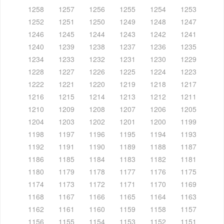
1258
1257
1256
1255
1254
1253
1252
1251
1250
1249
1248
1247
1246
1245
1244
1243
1242
1241
1240
1239
1238
1237
1236
1235
1234
1233
1232
1231
1230
1229
1228
1227
1226
1225
1224
1223
1222
1221
1220
1219
1218
1217
1216
1215
1214
1213
1212
1211
1210
1209
1208
1207
1206
1205
1204
1203
1202
1201
1200
1199
1198
1197
1196
1195
1194
1193
1192
1191
1190
1189
1188
1187
1186
1185
1184
1183
1182
1181
1180
1179
1178
1177
1176
1175
1174
1173
1172
1171
1170
1169
1168
1167
1166
1165
1164
1163
1162
1161
1160
1159
1158
1157
1156
1155
1154
1153
1152
1151