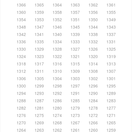
1366
1365
1364
1363
1362
1361
1360
1359
1358
1357
1356
1355
1354
1353
1352
1351
1350
1349
1348
1347
1346
1345
1344
1343
1342
1341
1340
1339
1338
1337
1336
1335
1334
1333
1332
1331
1330
1329
1328
1327
1326
1325
1324
1323
1322
1321
1320
1319
1318
1317
1316
1315
1314
1313
1312
1311
1310
1309
1308
1307
1306
1305
1304
1303
1302
1301
1300
1299
1298
1297
1296
1295
1294
1293
1292
1291
1290
1289
1288
1287
1286
1285
1284
1283
1282
1281
1280
1279
1278
1277
1276
1275
1274
1273
1272
1271
1270
1269
1268
1267
1266
1265
1264
1263
1262
1261
1260
1259