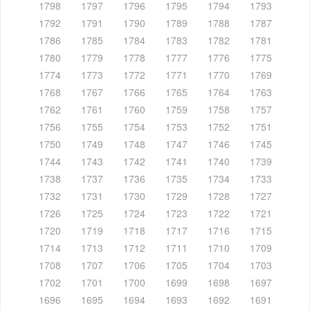
1798
1797
1796
1795
1794
1793
1792
1791
1790
1789
1788
1787
1786
1785
1784
1783
1782
1781
1780
1779
1778
1777
1776
1775
1774
1773
1772
1771
1770
1769
1768
1767
1766
1765
1764
1763
1762
1761
1760
1759
1758
1757
1756
1755
1754
1753
1752
1751
1750
1749
1748
1747
1746
1745
1744
1743
1742
1741
1740
1739
1738
1737
1736
1735
1734
1733
1732
1731
1730
1729
1728
1727
1726
1725
1724
1723
1722
1721
1720
1719
1718
1717
1716
1715
1714
1713
1712
1711
1710
1709
1708
1707
1706
1705
1704
1703
1702
1701
1700
1699
1698
1697
1696
1695
1694
1693
1692
1691