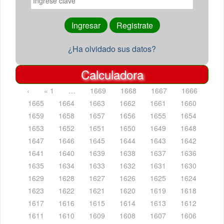
¿Ha olvidado sus datos?
Calculadora
‹
« 1
…
1669
1668
1667
1666
1665
1664
1663
1662
1661
1660
1659
1658
1657
1656
1655
1654
1653
1652
1651
1650
1649
1648
1647
1646
1645
1644
1643
1642
1641
1640
1639
1638
1637
1636
1635
1634
1633
1632
1631
1630
1629
1628
1627
1626
1625
1624
1623
1622
1621
1620
1619
1618
1617
1616
1615
1614
1613
1612
1611
1610
1609
1608
1607
1606