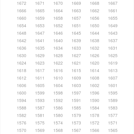
1672
1671
1670
1669
1668
1667
1666
1665
1664
1663
1662
1661
1660
1659
1658
1657
1656
1655
1654
1653
1652
1651
1650
1649
1648
1647
1646
1645
1644
1643
1642
1641
1640
1639
1638
1637
1636
1635
1634
1633
1632
1631
1630
1629
1628
1627
1626
1625
1624
1623
1622
1621
1620
1619
1618
1617
1616
1615
1614
1613
1612
1611
1610
1609
1608
1607
1606
1605
1604
1603
1602
1601
1600
1599
1598
1597
1596
1595
1594
1593
1592
1591
1590
1589
1588
1587
1586
1585
1584
1583
1582
1581
1580
1579
1578
1577
1576
1575
1574
1573
1572
1571
1570
1569
1568
1567
1566
1565