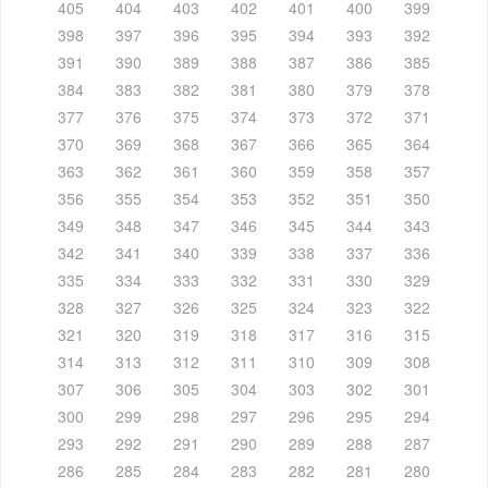
405
404
403
402
401
400
399
398
397
396
395
394
393
392
391
390
389
388
387
386
385
384
383
382
381
380
379
378
377
376
375
374
373
372
371
370
369
368
367
366
365
364
363
362
361
360
359
358
357
356
355
354
353
352
351
350
349
348
347
346
345
344
343
342
341
340
339
338
337
336
335
334
333
332
331
330
329
328
327
326
325
324
323
322
321
320
319
318
317
316
315
314
313
312
311
310
309
308
307
306
305
304
303
302
301
300
299
298
297
296
295
294
293
292
291
290
289
288
287
286
285
284
283
282
281
280