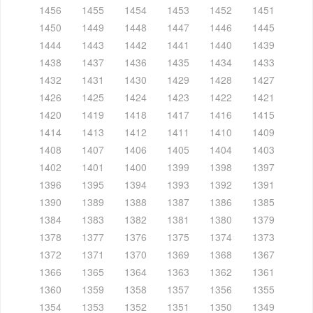
1456
1455
1454
1453
1452
1451
1450
1449
1448
1447
1446
1445
1444
1443
1442
1441
1440
1439
1438
1437
1436
1435
1434
1433
1432
1431
1430
1429
1428
1427
1426
1425
1424
1423
1422
1421
1420
1419
1418
1417
1416
1415
1414
1413
1412
1411
1410
1409
1408
1407
1406
1405
1404
1403
1402
1401
1400
1399
1398
1397
1396
1395
1394
1393
1392
1391
1390
1389
1388
1387
1386
1385
1384
1383
1382
1381
1380
1379
1378
1377
1376
1375
1374
1373
1372
1371
1370
1369
1368
1367
1366
1365
1364
1363
1362
1361
1360
1359
1358
1357
1356
1355
1354
1353
1352
1351
1350
1349