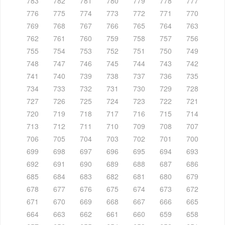
783
782
781
780
779
778
777
776
775
774
773
772
771
770
769
768
767
766
765
764
763
762
761
760
759
758
757
756
755
754
753
752
751
750
749
748
747
746
745
744
743
742
741
740
739
738
737
736
735
734
733
732
731
730
729
728
727
726
725
724
723
722
721
720
719
718
717
716
715
714
713
712
711
710
709
708
707
706
705
704
703
702
701
700
699
698
697
696
695
694
693
692
691
690
689
688
687
686
685
684
683
682
681
680
679
678
677
676
675
674
673
672
671
670
669
668
667
666
665
664
663
662
661
660
659
658