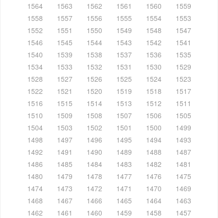
1564
1563
1562
1561
1560
1559
1558
1557
1556
1555
1554
1553
1552
1551
1550
1549
1548
1547
1546
1545
1544
1543
1542
1541
1540
1539
1538
1537
1536
1535
1534
1533
1532
1531
1530
1529
1528
1527
1526
1525
1524
1523
1522
1521
1520
1519
1518
1517
1516
1515
1514
1513
1512
1511
1510
1509
1508
1507
1506
1505
1504
1503
1502
1501
1500
1499
1498
1497
1496
1495
1494
1493
1492
1491
1490
1489
1488
1487
1486
1485
1484
1483
1482
1481
1480
1479
1478
1477
1476
1475
1474
1473
1472
1471
1470
1469
1468
1467
1466
1465
1464
1463
1462
1461
1460
1459
1458
1457