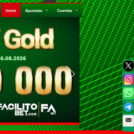
Inicio
Apuestas
Cuentas
¿Quiénes Somos?
Registrate
¿Qué es el Sistema Parley?
Recarga
Privacidad
Retira
Códigos de Conducta
Preguntas Frecuentes
Como Jugar Bingo
Reglas Generales