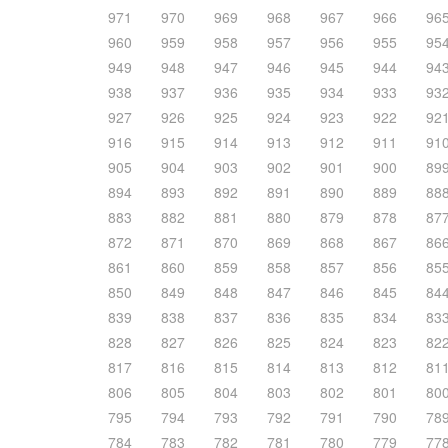
971
970
969
968
967
966
96
960
959
958
957
956
955
95
949
948
947
946
945
944
94
938
937
936
935
934
933
93
927
926
925
924
923
922
92
916
915
914
913
912
911
91
905
904
903
902
901
900
89
894
893
892
891
890
889
88
883
882
881
880
879
878
87
872
871
870
869
868
867
86
861
860
859
858
857
856
85
850
849
848
847
846
845
84
839
838
837
836
835
834
83
828
827
826
825
824
823
82
817
816
815
814
813
812
81
806
805
804
803
802
801
80
795
794
793
792
791
790
78
784
783
782
781
780
779
77