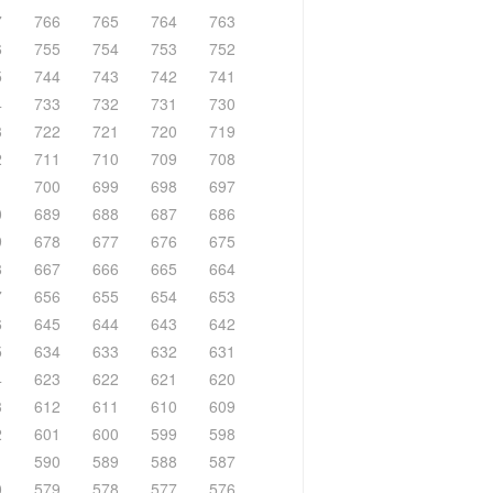
7
766
765
764
763
6
755
754
753
752
5
744
743
742
741
4
733
732
731
730
3
722
721
720
719
2
711
710
709
708
1
700
699
698
697
0
689
688
687
686
9
678
677
676
675
8
667
666
665
664
7
656
655
654
653
6
645
644
643
642
5
634
633
632
631
4
623
622
621
620
3
612
611
610
609
2
601
600
599
598
1
590
589
588
587
0
579
578
577
576