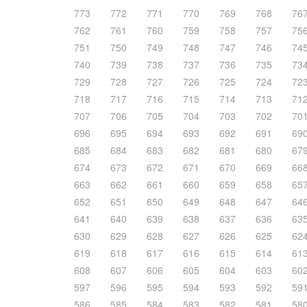
773
772
771
770
769
768
76
762
761
760
759
758
757
75
751
750
749
748
747
746
74
740
739
738
737
736
735
73
729
728
727
726
725
724
72
718
717
716
715
714
713
71
707
706
705
704
703
702
70
696
695
694
693
692
691
69
685
684
683
682
681
680
67
674
673
672
671
670
669
66
663
662
661
660
659
658
65
652
651
650
649
648
647
64
641
640
639
638
637
636
63
630
629
628
627
626
625
62
619
618
617
616
615
614
61
608
607
606
605
604
603
60
597
596
595
594
593
592
59
586
585
584
583
582
581
58