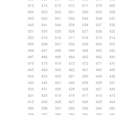
575
574
573
572
571
570
56
564
563
562
561
560
559
55
553
552
551
550
549
548
54
542
541
540
539
538
537
53
531
530
529
528
527
526
52
520
519
518
517
516
515
51
509
508
507
506
505
504
50
498
497
496
495
494
493
49
487
486
485
484
483
482
48
476
475
474
473
472
471
47
465
464
463
462
461
460
45
454
453
452
451
450
449
44
443
442
441
440
439
438
43
432
431
430
429
428
427
42
421
420
419
418
417
416
41
410
409
408
407
406
405
40
399
398
397
396
395
394
39
388
387
386
385
384
383
38