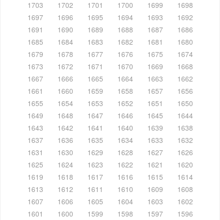
1703
1702
1701
1700
1699
1698
1697
1696
1695
1694
1693
1692
1691
1690
1689
1688
1687
1686
1685
1684
1683
1682
1681
1680
1679
1678
1677
1676
1675
1674
1673
1672
1671
1670
1669
1668
1667
1666
1665
1664
1663
1662
1661
1660
1659
1658
1657
1656
1655
1654
1653
1652
1651
1650
1649
1648
1647
1646
1645
1644
1643
1642
1641
1640
1639
1638
1637
1636
1635
1634
1633
1632
1631
1630
1629
1628
1627
1626
1625
1624
1623
1622
1621
1620
1619
1618
1617
1616
1615
1614
1613
1612
1611
1610
1609
1608
1607
1606
1605
1604
1603
1602
1601
1600
1599
1598
1597
1596