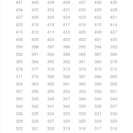
441
440
439
438
437
436
435
434
433
432
431
430
429
428
427
426
425
424
423
422
421
420
419
418
417
416
415
414
413
412
411
410
409
408
407
406
405
404
403
402
401
400
399
398
397
396
395
394
393
392
391
390
389
388
387
386
385
384
383
382
381
380
379
378
377
376
375
374
373
372
371
370
369
368
367
366
365
364
363
362
361
360
359
358
357
356
355
354
353
352
351
350
349
348
347
346
345
344
343
342
341
340
339
338
337
336
335
334
333
332
331
330
329
328
327
326
325
324
323
322
321
320
319
318
317
316