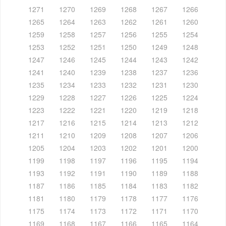
1271
1270
1269
1268
1267
1266
1265
1264
1263
1262
1261
1260
1259
1258
1257
1256
1255
1254
1253
1252
1251
1250
1249
1248
1247
1246
1245
1244
1243
1242
1241
1240
1239
1238
1237
1236
1235
1234
1233
1232
1231
1230
1229
1228
1227
1226
1225
1224
1223
1222
1221
1220
1219
1218
1217
1216
1215
1214
1213
1212
1211
1210
1209
1208
1207
1206
1205
1204
1203
1202
1201
1200
1199
1198
1197
1196
1195
1194
1193
1192
1191
1190
1189
1188
1187
1186
1185
1184
1183
1182
1181
1180
1179
1178
1177
1176
1175
1174
1173
1172
1171
1170
1169
1168
1167
1166
1165
1164