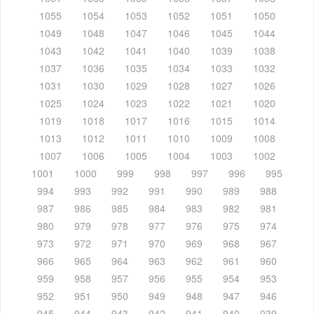
1055
1054
1053
1052
1051
1050
1049
1048
1047
1046
1045
1044
1043
1042
1041
1040
1039
1038
1037
1036
1035
1034
1033
1032
1031
1030
1029
1028
1027
1026
1025
1024
1023
1022
1021
1020
1019
1018
1017
1016
1015
1014
1013
1012
1011
1010
1009
1008
1007
1006
1005
1004
1003
1002
1001
1000
999
998
997
996
995
994
993
992
991
990
989
988
987
986
985
984
983
982
981
980
979
978
977
976
975
974
973
972
971
970
969
968
967
966
965
964
963
962
961
960
959
958
957
956
955
954
953
952
951
950
949
948
947
946
945
944
943
942
941
940
939