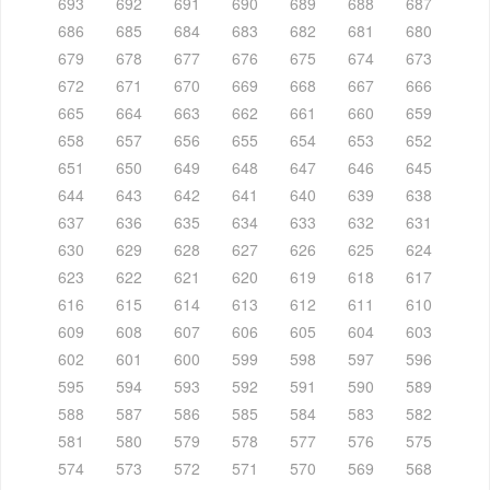
693
692
691
690
689
688
687
686
685
684
683
682
681
680
679
678
677
676
675
674
673
672
671
670
669
668
667
666
665
664
663
662
661
660
659
658
657
656
655
654
653
652
651
650
649
648
647
646
645
644
643
642
641
640
639
638
637
636
635
634
633
632
631
630
629
628
627
626
625
624
623
622
621
620
619
618
617
616
615
614
613
612
611
610
609
608
607
606
605
604
603
602
601
600
599
598
597
596
595
594
593
592
591
590
589
588
587
586
585
584
583
582
581
580
579
578
577
576
575
574
573
572
571
570
569
568