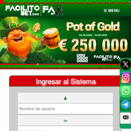
☰ MENU
Inicio
Apuestas
Cuentas
Ingresar al Sistema