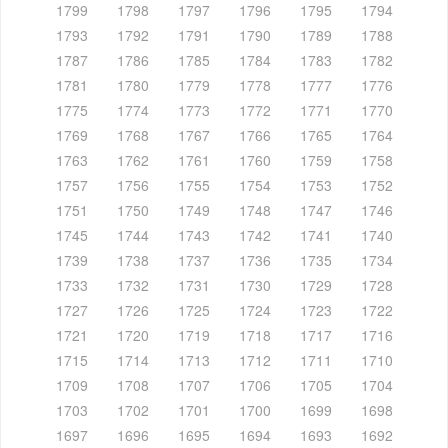
1799
1798
1797
1796
1795
1794
1793
1792
1791
1790
1789
1788
1787
1786
1785
1784
1783
1782
1781
1780
1779
1778
1777
1776
1775
1774
1773
1772
1771
1770
1769
1768
1767
1766
1765
1764
1763
1762
1761
1760
1759
1758
1757
1756
1755
1754
1753
1752
1751
1750
1749
1748
1747
1746
1745
1744
1743
1742
1741
1740
1739
1738
1737
1736
1735
1734
1733
1732
1731
1730
1729
1728
1727
1726
1725
1724
1723
1722
1721
1720
1719
1718
1717
1716
1715
1714
1713
1712
1711
1710
1709
1708
1707
1706
1705
1704
1703
1702
1701
1700
1699
1698
1697
1696
1695
1694
1693
1692