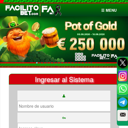
☰ MENU
Inicio
Apuestas
Cuentas
Ingresar al Sistema