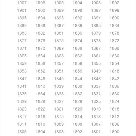
1907
1906
1905
1904
1903
1902
1901
1900
1899
1898
1897
1896
1895
1894
1893
1892
1891
1890
1889
1888
1887
1886
1885
1884
1883
1882
1881
1880
1879
1878
1877
1876
1875
1874
1873
1872
1871
1870
1869
1868
1867
1866
1865
1864
1863
1862
1861
1860
1859
1858
1857
1856
1855
1854
1853
1852
1851
1850
1849
1848
1847
1846
1845
1844
1843
1842
1841
1840
1839
1838
1837
1836
1835
1834
1833
1832
1831
1830
1829
1828
1827
1826
1825
1824
1823
1822
1821
1820
1819
1818
1817
1816
1815
1814
1813
1812
1811
1810
1809
1808
1807
1806
1805
1804
1803
1802
1801
1800