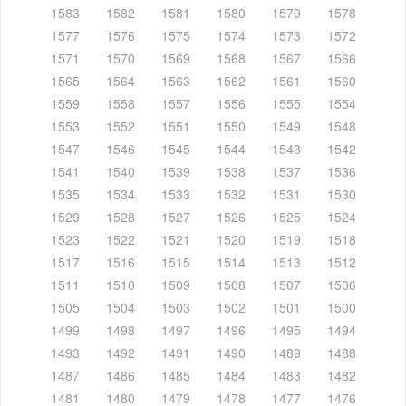
1583
1582
1581
1580
1579
1578
1577
1576
1575
1574
1573
1572
1571
1570
1569
1568
1567
1566
1565
1564
1563
1562
1561
1560
1559
1558
1557
1556
1555
1554
1553
1552
1551
1550
1549
1548
1547
1546
1545
1544
1543
1542
1541
1540
1539
1538
1537
1536
1535
1534
1533
1532
1531
1530
1529
1528
1527
1526
1525
1524
1523
1522
1521
1520
1519
1518
1517
1516
1515
1514
1513
1512
1511
1510
1509
1508
1507
1506
1505
1504
1503
1502
1501
1500
1499
1498
1497
1496
1495
1494
1493
1492
1491
1490
1489
1488
1487
1486
1485
1484
1483
1482
1481
1480
1479
1478
1477
1476